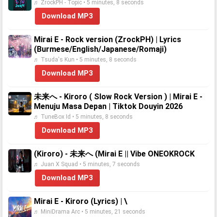
♬ ZrockPH - Topic • 5 minutes, 8 seconds
Download MP3
Mirai E - Rock version (ZrockPH) | Lyrics
(Burmese/English/Japanese/Romaji)
♬ Tsuda's Kun • 5 minutes, 8 seconds
Download MP3
未来へ - Kiroro ( Slow Rock Version ) | Mirai E -
Menuju Masa Depan | Tiktok Douyin 2026
♬ TuneBox Id • 5 minutes, 8 seconds
Download MP3
(Kiroro) - 未来へ (Mirai E || Vibe ONEOKROCK
♬ Juan X Squad • 5 minutes, 7 seconds
Download MP3
Mirai E - Kiroro (Lyrics) | \
♬ MiniDrama Arc • 5 minutes, 21 seconds