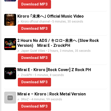
Download MP3
Kiroro ｢未来へ｣ Official Music Video
♬ Kiroro official channel • 5 minutes, 30 seconds
Download MP3
2 Hours No ADS / キロロ−未来へ (Slow Rock
Version) Mirai E - ZrockPH
♬ Japan Quiet Vibes • 2 hours, 3 minutes, 35 seconds
Download MP3
Mirai E - Kiroro [Rock Cover] Z Rock PH
♬ ZrockPH • 5 minutes, 8 seconds
Download MP3
Mirai e – Kiroro | Rock Metal Version
♬ 3RixZ • 4 minutes, 59 seconds
Download MP3