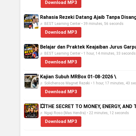
Download MP3
Rahasia Rezeki Datang Ajaib Tanpa Disan
♬ BEST Learning Center • 39 minutes, 56 seconds
Download MP3
Belajar dan Praktek Keajaiban Jurus Garp
♬ BEST Learning Center • 1 hour, 14 minutes, 33 seconds
Download MP3
Kajian Subuh MRBox 01-08-2026 \
♬ Solichensos Magnet Rezeki • 1 hour, 17 minutes, 43 s
Download MP3
💥THE SECRET TO MONEY, ENERGY, AND 
♬ Ngaji Roso (Mas Hendra) • 22 minutes, 12 seconds
Download MP3