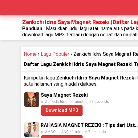
Zenkichi Idris Saya Magnet Rezeki (Daftar La
Panduan :
Masukkan judul lagu atau nama artis pada 
download lagu MP3 terbaru dengan cepat dan mudah
Home
›
Lagu Populer
› Zenkichi Idris Saya Magnet R
Daftar Lagu Zenkichi Idris Saya Magnet Rezeki T
Kumpulan lagu
Zenkichi Idris Saya Magnet Rezeki
t
satu halaman yang mudah diakses.
Saya Magnet Rezeki
♬ Zenkichi Idris • 4 minutes, 57 seconds
Download MP3
RAHASIA MAGNET REZEKI : Tips dari Ust. 
♬ AMBO ILLANG • 1 minute, 7 seconds