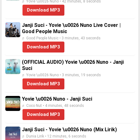
♬ Yovie \u0026 Nuno • 42 minutes, 8 seconds
Download MP3
Janji Suci - Yovie \u0026 Nuno Live Cover |
Good People Music
♬ Good People Music • 3 minutes, 43 seconds
Download MP3
(OFFICIAL AUDIO) Yovie \u0026 Nuno - Janji
Suci
♬ Yovie \u0026 Nuno • 3 minutes, 19 seconds
Download MP3
Yovie \u0026 Nuno - Janji Suci
♬ Coco Nut • 4 minutes, 48 seconds
Download MP3
Janji Suci - Yovie \u0026 Nuno (Mix Lirik)
♬ Dunia Lirik • 12 minutes, 6 seconds