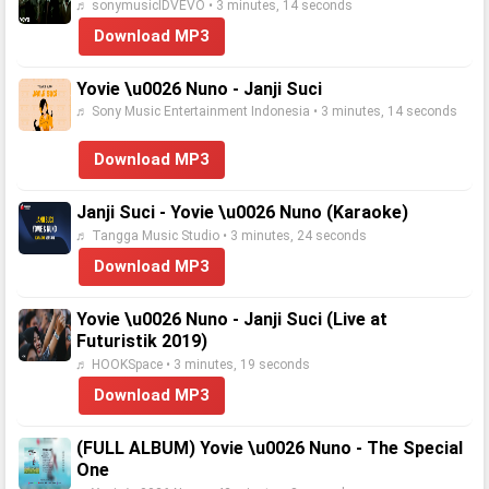
♬ sonymusicIDVEVO • 3 minutes, 14 seconds
Download MP3
Yovie \u0026 Nuno - Janji Suci
♬ Sony Music Entertainment Indonesia • 3 minutes, 14 seconds
Download MP3
Janji Suci - Yovie \u0026 Nuno (Karaoke)
♬ Tangga Music Studio • 3 minutes, 24 seconds
Download MP3
Yovie \u0026 Nuno - Janji Suci (Live at
Futuristik 2019)
♬ HOOKSpace • 3 minutes, 19 seconds
Download MP3
(FULL ALBUM) Yovie \u0026 Nuno - The Special
One