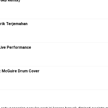
3HAB Remix)
Lirik Terjemahan
Live Performance
att McGuire Drum Cover