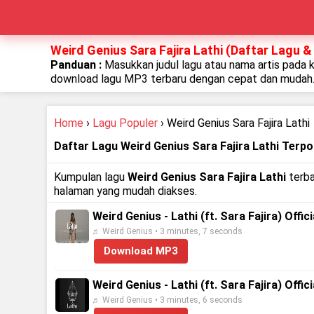
Weird Genius Sara Fajira Lathi (Daftar Lagu &
Panduan :
Masukkan judul lagu atau nama artis pada 
download lagu MP3 terbaru dengan cepat dan mudah
Home
›
Lagu Populer
› Weird Genius Sara Fajira Lathi
Daftar Lagu Weird Genius Sara Fajira Lathi Terpo
Kumpulan lagu
Weird Genius Sara Fajira Lathi
terba
halaman yang mudah diakses.
Weird Genius - Lathi (ft. Sara Fajira) Offic
♬ Weird Genius • 3 minutes, 7 seconds
Download MP3
Weird Genius - Lathi (ft. Sara Fajira) Offic
♬ Weird Genius • 3 minutes, 6 seconds