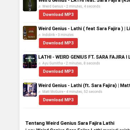
Weird Genius - LATHI feat. Sara Fajira (R
♬ Weird Genius • 2 minutes, 4 seconds
Download MP3
Weird Genius - Lathi ( feat Sara Fajira ) | 
♬ Indolirik • 3 minutes
Download MP3
LATHI - WEIRD GENIUS FT. SARA FAJIRA I 
♬ Ayu Gurnitha • 2 minutes, 8 seconds
Download MP3
Weird Genius - Lathi (ft. Sara Fajira) | M
♬ Matt McGuire • 4 minutes, 52 seconds
Download MP3
Tentang Weird Genius Sara Fajira Lathi