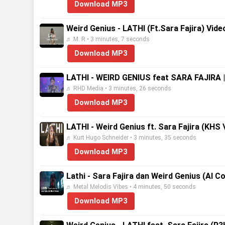
Download MP3
Weird Genius - LATHI (Ft.Sara Fajira) Video
♬ M. R • 3 minutes, 7 seconds
Download MP3
LATHI - WEIRD GENIUS feat SARA FAJIRA 
♬ RHD Media • 3 minutes, 26 seconds
Download MP3
LATHI - Weird Genius ft. Sara Fajira (KHS
♬ Kurt Hugo Schneider • 3 minutes, 35 seconds
Download MP3
Lathi - Sara Fajira dan Weird Genius (AI C
♬ Metal Melodis Vibes • 4 minutes, 50 seconds
Download MP3