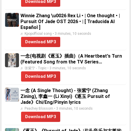
Download MP3
Winnie Zhang \u0026 Rex Li • | One thought • |
Pursuit Of Jade OST 2026 • | [ Traducida Al
Español ]
♬ Kpopofficial song • 3 minutes, 10 seconds
Download MP3
一念(电视剧《逐玉》插曲)（A Heartbeat's Turn
(Featured Song from the TV Series...
♬ 张紫宁 - Topic • 3 minutes, 10 seconds
Download MP3
一念 (A Single Thought) - 张紫宁 (Zhang
Zining), 李鑫一 (Li Xinyi)《逐玉 Pursuit of
Jade》Chi/Eng/Pinyin lyrics
♬ Peachey Blossom • 3 minutes, 10 seconds
Download MP3
《逐玉》《Pursuit of Jade》|片头音乐与古筝的