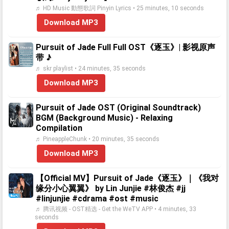
♬ HD Music 動態歌詞 Pinyin Lyrics • 25 minutes, 10 seconds
Download MP3
Pursuit of Jade Full Full OST《逐玉》| 影视原声
带 ♪
♬ skr playlist • 24 minutes, 35 seconds
Download MP3
Pursuit of Jade OST (Original Soundtrack)
BGM (Background Music) - Relaxing
Compilation
♬ PineappleChunk • 20 minutes, 35 seconds
Download MP3
【Official MV】Pursuit of Jade《逐玉》｜《我对
缘分小心翼翼》 by Lin Junjie #林俊杰 #jj
#linjunjie #cdrama #ost #music
♬ 腾讯视频 - OST精选 - Get the WeTV APP • 4 minutes, 33
seconds