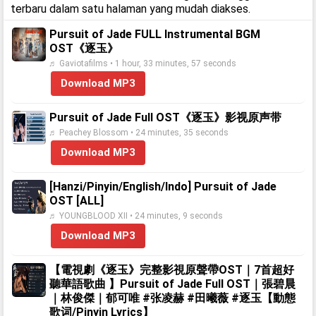
terbaru dalam satu halaman yang mudah diakses.
Pursuit of Jade FULL Instrumental BGM
OST《逐玉》
♬ Gaviotafilms • 1 hour, 33 minutes, 57 seconds
Download MP3
Pursuit of Jade Full OST《逐玉》影视原声带
♬ Peachey Blossom • 24 minutes, 35 seconds
Download MP3
[Hanzi/Pinyin/English/Indo] Pursuit of Jade
OST [ALL]
♬ YOUNGBLOOD XII • 24 minutes, 9 seconds
Download MP3
【電視劇《逐玉》完整影視原聲帶OST｜7首超好
聽華語歌曲 】Pursuit of Jade Full OST｜張碧晨
｜林俊傑｜郁可唯 #张凌赫 #田曦薇 #逐玉【動態
歌词/Pinyin Lyrics】