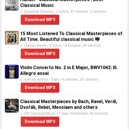
Classical Music
♬ Essential Classics • 2 hours, 47 minutes, 3 seconds
Download MP3
15 Most Listened To Classical Masterpieces of
All Time. Beautiful classical music 🎼
♬ Classic Room • 2 hours, 14 minutes, 39 seconds
Download MP3
Violin Concerto No. 2 in E Major, BWV1042: III.
Allegro assai
♬ Various Artists - Topic • 6 minutes, 39 seconds
Download MP3
Classical Masterpieces by Bach, Ravel, Verdi,
Dvořák, Rebel, Messiaen and others
♬ DW Classical Music • 1 hour, 34 minutes, 56 seconds
Download MP3