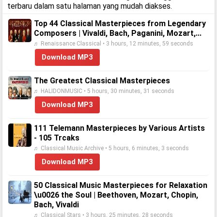
terbaru dalam satu halaman yang mudah diakses.
Top 44 Classical Masterpieces from Legendary
Composers | Vivaldi, Bach, Paganini, Mozart,...
♬ Renaissance Classical • 3 hours, 12 minutes, 59 seconds
Download MP3
The Greatest Classical Masterpieces
♬ HALIDONMUSIC • 5 hours, 30 minutes, 31 seconds
Download MP3
111 Telemann Masterpieces by Various Artists
- 105 Trcaks
♬ Classical Music Archive • 5 hours, 6 minutes, 3 seconds
Download MP3
50 Classical Music Masterpieces for Relaxation
\u0026 the Soul | Beethoven, Mozart, Chopin,
Bach, Vivaldi
♬ Classical Stars • 3 hours, 25 minutes, 28 seconds