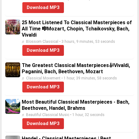
Download MP3
25 Most Listened To Classical Masterpieces of
All Time 🎼Mozart, Chopin, Tchaikovsky, Bach,
Vivaldi
♬ Blossom Classical • 3 hours, 9 minutes, 53 seconds
Download MP3
The Greatest Classical Masterpieces🎻Vivaldi,
Paganini, Bach, Beethoven, Mozart
♬ Classical Movement • 1 hour, 39 minutes, 58 seconds
Download MP3
Most Beautiful Classical Masterpieces - Bach,
Beethoven, Handel, Brahms
♬ Beautiful Classical Music • 1 hour, 32 seconds
Download MP3
Handel - Classical Masterpieces | Best