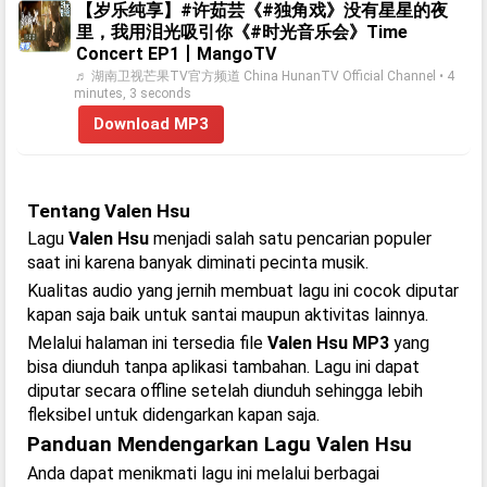
【岁乐纯享】#许茹芸《#独角戏》没有星星的夜
里，我用泪光吸引你《#时光音乐会》Time
Concert EP1丨MangoTV
♬ 湖南卫视芒果TV官方频道 China HunanTV Official Channel • 4
minutes, 3 seconds
Download MP3
Tentang Valen Hsu
Lagu
Valen Hsu
menjadi salah satu pencarian populer
saat ini karena banyak diminati pecinta musik.
Kualitas audio yang jernih membuat lagu ini cocok diputar
kapan saja baik untuk santai maupun aktivitas lainnya.
Melalui halaman ini tersedia file
Valen Hsu MP3
yang
bisa diunduh tanpa aplikasi tambahan. Lagu ini dapat
diputar secara offline setelah diunduh sehingga lebih
fleksibel untuk didengarkan kapan saja.
Panduan Mendengarkan Lagu Valen Hsu
Anda dapat menikmati lagu ini melalui berbagai