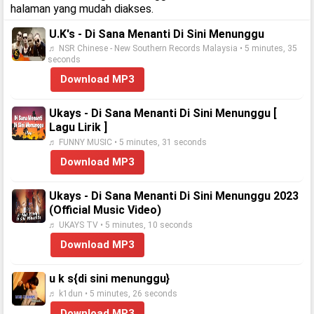
halaman yang mudah diakses.
U.K's - Di Sana Menanti Di Sini Menunggu
♬ NSR Chinese - New Southern Records Malaysia • 5 minutes, 35
seconds
Download MP3
Ukays - Di Sana Menanti Di Sini Menunggu [
Lagu Lirik ]
♬ FUNNY MUSIC • 5 minutes, 31 seconds
Download MP3
Ukays - Di Sana Menanti Di Sini Menunggu 2023
(Official Music Video)
♬ UKAYS TV • 5 minutes, 10 seconds
Download MP3
u k s{di sini menunggu}
♬ k1dun • 5 minutes, 26 seconds
Download MP3