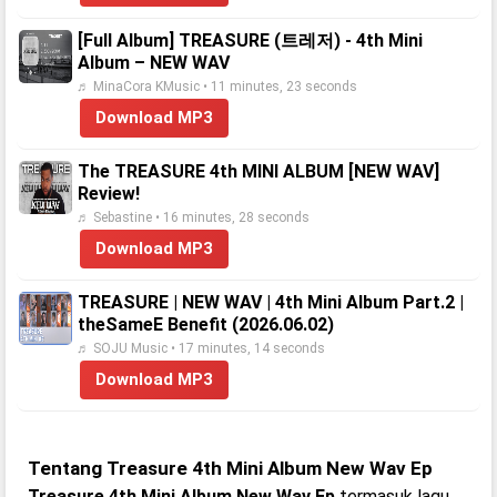
[Full Album] TREASURE (트레저) - 4th Mini
Album – NEW WAV
♬ MinaCora KMusic • 11 minutes, 23 seconds
Download MP3
The TREASURE 4th MINI ALBUM [NEW WAV]
Review!
♬ Sebastine • 16 minutes, 28 seconds
Download MP3
TREASURE | NEW WAV | 4th Mini Album Part.2 |
theSameE Benefit (2026.06.02)
♬ SOJU Music • 17 minutes, 14 seconds
Download MP3
Tentang Treasure 4th Mini Album New Wav Ep
Treasure 4th Mini Album New Wav Ep
termasuk lagu