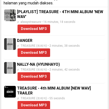
halaman yang mudah diakses.
[PLAYLIST] TREASURE - 4TH MINI ALBUM 'NEW
WAV'
♬ alwaystreasure • 16 minutes, 18 seconds
Download MP3
DANGER
♬ TREASURE (트레저) • 2 minutes, 38 seconds
Download MP3
NALLY-NA (HYUNHAYO)
♬ TREASURE (트레저) • 2 minutes, 42 seconds
Download MP3
TREASURE - 4th MINI ALBUM [NEW WAV]
TRAILER
♬ TREASURE (트레저) • 55 seconds
Download MP3