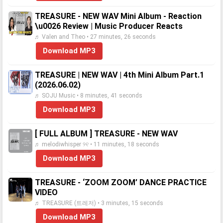
TREASURE - NEW WAV Mini Album - Reaction
\u0026 Review | Music Producer Reacts
♬ Valen and Theo • 27 minutes, 26 seconds
Download MP3
TREASURE | NEW WAV | 4th Mini Album Part.1
(2026.06.02)
♬ SOJU Music • 8 minutes, 41 seconds
Download MP3
[ FULL ALBUM ] TREASURE - NEW WAV
♬ melodiwhisper ୨୧ • 11 minutes, 18 seconds
Download MP3
TREASURE - ‘ZOOM ZOOM’ DANCE PRACTICE
VIDEO
♬ TREASURE (트레저) • 3 minutes, 15 seconds
Download MP3