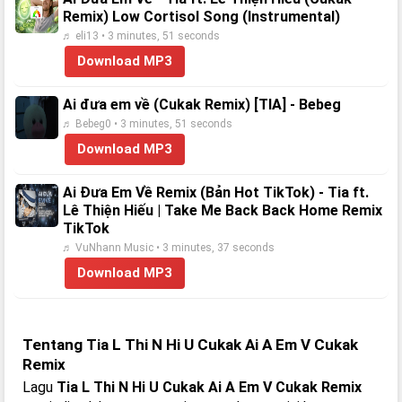
Remix) Low Cortisol Song (Instrumental)
♬ eli13 • 3 minutes, 51 seconds
Download MP3
Ai đưa em về (Cukak Remix) [TIA] - Bebeg
♬ Bebeg0 • 3 minutes, 51 seconds
Download MP3
Ai Đưa Em Về Remix (Bản Hot TikTok) - Tia ft.
Lê Thiện Hiếu | Take Me Back Back Home Remix
TikTok
♬ VuNhann Music • 3 minutes, 37 seconds
Download MP3
Tentang Tia L Thi N Hi U Cukak Ai A Em V Cukak
Remix
Lagu
Tia L Thi N Hi U Cukak Ai A Em V Cukak Remix