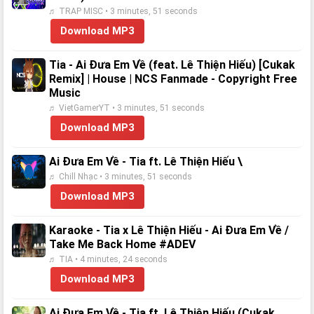
♬ TRAP MISC • 3 minutes, 51 seconds
Download MP3
Tia - Ai Đưa Em Về (feat. Lê Thiện Hiếu) [Cukak
Remix] | House | NCS Fanmade - Copyright Free
Music
♬ VietGamerYT • 3 minutes, 51 seconds
Download MP3
Ai Đưa Em Về - Tia ft. Lê Thiện Hiếu \
♬ Chill Nhạc • 3 minutes, 51 seconds
Download MP3
Karaoke - Tia x Lê Thiện Hiếu - Ai Đưa Em Về /
Take Me Back Home #ADEV
♬ TIA • 4 minutes, 24 seconds
Download MP3
Ai Đưa Em Về - Tia ft. Lê Thiện Hiếu (Cukak