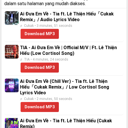
dalam satu halaman yang mudah diakses.
Ai Đưa Em Về - Tia ft. Lê Thiện Hiếu「Cukak
Remix」/ Audio Lyrics Video
♬ Cukak • 3 minutes, 51 seconds
Download MP3
TIA - Ai Đưa Em Về | Official M/V | Ft. Lê Thiện
Hiếu (Low Cortisol Song)
♬ TIA • 4 minutes, 24 seconds
Download MP3
Ai Đưa Em Về (Chill Ver) - Tia ft. Lê Thiện
Hiếu「Cukak Remix」/ Low Cortisol Song
Lyrics Video
♬ Cukak • 2 minutes, 50 seconds
Download MP3
Ai Đưa Em Về - Tia ft. Lê Thiện Hiếu (Cukak
Remix)