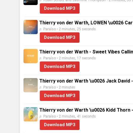
♬ Robin Schulz and Jasmine Thompson • 2 minutes, 55
Download MP3
Thierry von der Warth, LOWEN \u0026 Cars
♬ Paraíso • 2 minutes, 25 seconds
Download MP3
Thierry von der Warth - Sweet Vibes Calli
♬ Paraíso • 2 minutes, 17 seconds
Download MP3
Thierry von der Warth \u0026 Jack David -
♬ Paraíso • 2 minutes
Download MP3
Thierry von der Warth \u0026 Kidd Thorn 
♬ Paraíso • 2 minutes, 41 seconds
Download MP3