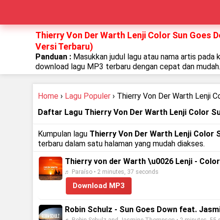
Thierry Von Der Warth Lenji Color Sun Goes 
Versi Terbaru)
Panduan :
Masukkan judul lagu atau nama artis pada 
download lagu MP3 terbaru dengan cepat dan mudah
Home
›
Lagu Populer
› Thierry Von Der Warth Lenji 
Daftar Lagu Thierry Von Der Warth Lenji Color 
Kumpulan lagu
Thierry Von Der Warth Lenji Color
terbaru dalam satu halaman yang mudah diakses.
Thierry von der Warth \u0026 Lenji - Col
♬ Paraíso • 2 minutes, 37 seconds
Download MP3
Robin Schulz - Sun Goes Down feat. Jasm