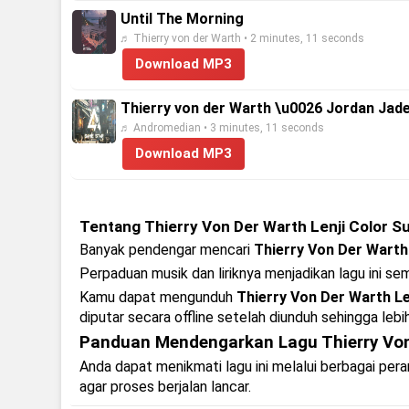
Until The Morning
♬ Thierry von der Warth • 2 minutes, 11 seconds
Download MP3
Thierry von der Warth \u0026 Jordan Jade 
♬ Andromedian • 3 minutes, 11 seconds
Download MP3
Tentang Thierry Von Der Warth Lenji Color 
Banyak pendengar mencari
Thierry Von Der Warth
Perpaduan musik dan liriknya menjadikan lagu ini se
Kamu dapat mengunduh
Thierry Von Der Warth L
diputar secara offline setelah diunduh sehingga lebi
Panduan Mendengarkan Lagu Thierry Von
Anda dapat menikmati lagu ini melalui berbagai pe
agar proses berjalan lancar.