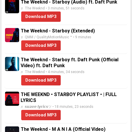
The Weeknd - Starboy (Audio) ft. Daft Punk
♬ The Weeknd • 3 minutes, 51 seconds
Download MP3
The Weeknd - Starboy (Extended)
♬ QMM / QualityMotionMusic ™ • 9 minutes
Download MP3
The Weeknd - Starboy ft. Daft Punk (Official
Video) ft. Daft Punk
♬ The Weeknd • 4 minutes, 34 seconds
Download MP3
THE WEEKND • STARBOY PLAYLIST • | FULL
LYRICS
♬ 𝙨𝙪𝙖𝙫𝙚 𝙡𝙮𝙧𝙞𝙘𝙨ツ • 18 minutes, 23 seconds
Download MP3
The Weeknd - M A N I A (Official Video)