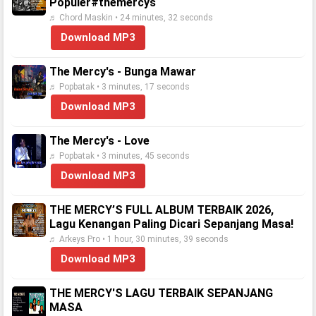
Populer#themercys
♬ Chord Maskin • 24 minutes, 32 seconds
Download MP3
The Mercy's - Bunga Mawar
♬ Popbatak • 3 minutes, 17 seconds
Download MP3
The Mercy's - Love
♬ Popbatak • 3 minutes, 45 seconds
Download MP3
THE MERCY’S FULL ALBUM TERBAIK 2026,
Lagu Kenangan Paling Dicari Sepanjang Masa!
♬ Arkeys Pro • 1 hour, 30 minutes, 39 seconds
Download MP3
THE MERCY'S LAGU TERBAIK SEPANJANG
MASA