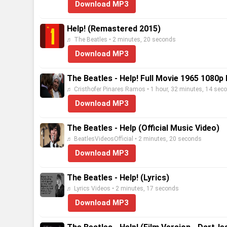
Download MP3
Help! (Remastered 2015)
♬ The Beatles • 2 minutes, 20 seconds
Download MP3
The Beatles - Help! Full Movie 1965 1080
♬ Cristhofer Pinares Ramos • 1 hour, 32 minutes, 14 sec
Download MP3
The Beatles - Help (Official Music Video)
♬ BeatlesVideosOfficial • 2 minutes, 20 seconds
Download MP3
The Beatles - Help! (Lyrics)
♬ Lyrics Videos • 2 minutes, 17 seconds
Download MP3