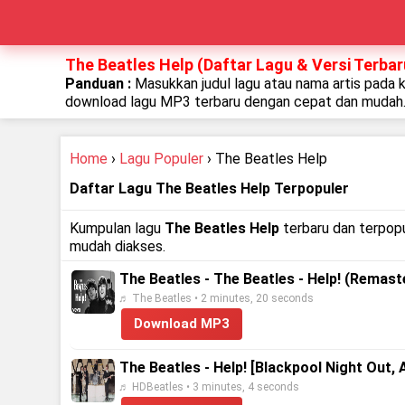
The Beatles Help (Daftar Lagu & Versi Terbar
Panduan :
Masukkan judul lagu atau nama artis pada 
download lagu MP3 terbaru dengan cepat dan mudah
Home
›
Lagu Populer
› The Beatles Help
Daftar Lagu The Beatles Help Terpopuler
Kumpulan lagu
The Beatles Help
terbaru dan terpopu
mudah diakses.
The Beatles - The Beatles - Help! (Remas
♬ The Beatles • 2 minutes, 20 seconds
Download MP3
The Beatles - Help! [Blackpool Night Out,
♬ HDBeatles • 3 minutes, 4 seconds