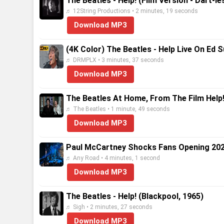
The Beatles - Help! (Film Version - Dart-l
♬ 12String Productions • 2 minutes, 19 seconds
Download MP3
(4K Color) The Beatles - Help Live On Ed 
♬ DRMPLX • 3 minutes, 37 seconds
Download MP3
The Beatles At Home, From The Film Help
♬ The Beatles • 1 minute, 49 seconds
Download MP3
Paul McCartney Shocks Fans Opening 2025
♬ Any Road • 4 minutes, 1 second
Download MP3
The Beatles - Help! (Blackpool, 1965)
♬ Sigh • 2 minutes, 27 seconds
Download MP3