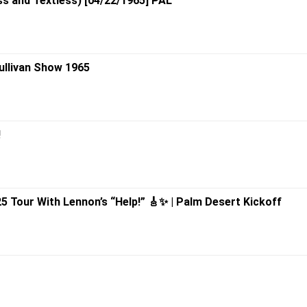
ess and Textless) [04/22/1965] PAL
Sullivan Show 1965
!
 Tour With Lennon’s “Help!” 🎸✨ | Palm Desert Kickoff