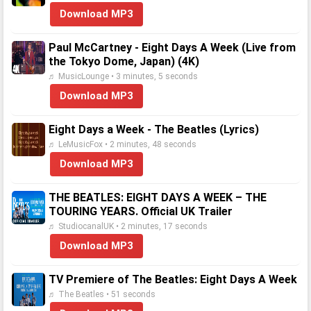
Download MP3
Paul McCartney - Eight Days A Week (Live from
the Tokyo Dome, Japan) (4K)
♬ MusicLounge • 3 minutes, 5 seconds
Download MP3
Eight Days a Week - The Beatles (Lyrics)
♬ LeMusicFox • 2 minutes, 48 seconds
Download MP3
THE BEATLES: EIGHT DAYS A WEEK – THE
TOURING YEARS. Official UK Trailer
♬ StudiocanalUK • 2 minutes, 17 seconds
Download MP3
TV Premiere of The Beatles: Eight Days A Week
♬ The Beatles • 51 seconds