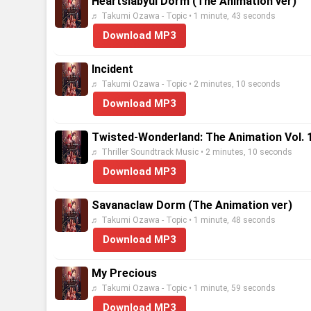
Heartslabyul Dorm (The Animation ver)
♬ Takumi Ozawa - Topic • 1 minute, 43 seconds
Download MP3
Incident
♬ Takumi Ozawa - Topic • 2 minutes, 10 seconds
Download MP3
Twisted-Wonderland: The Animation Vol. 1 
♬ Thriller Soundtrack Music • 2 minutes, 10 seconds
Download MP3
Savanaclaw Dorm (The Animation ver)
♬ Takumi Ozawa - Topic • 1 minute, 48 seconds
Download MP3
My Precious
♬ Takumi Ozawa - Topic • 1 minute, 59 seconds
Download MP3