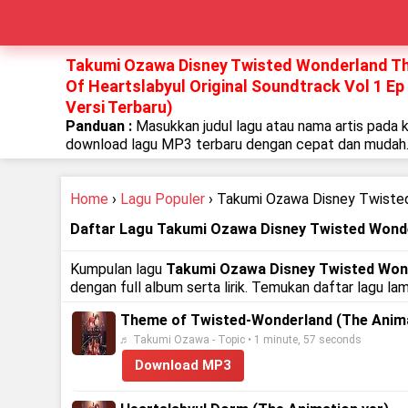
Takumi Ozawa Disney Twisted Wonderland Th
Of Heartslabyul Original Soundtrack Vol 1 Ep
Versi Terbaru)
Panduan :
Masukkan judul lagu atau nama artis pada 
download lagu MP3 terbaru dengan cepat dan mudah
Home
›
Lagu Populer
› Takumi Ozawa Disney Twisted
Daftar Lagu Takumi Ozawa Disney Twisted Wonder
Kumpulan lagu
Takumi Ozawa Disney Twisted Wonde
dengan full album serta lirik. Temukan daftar lagu la
Theme of Twisted-Wonderland (The Anima
♬ Takumi Ozawa - Topic • 1 minute, 57 seconds
Download MP3