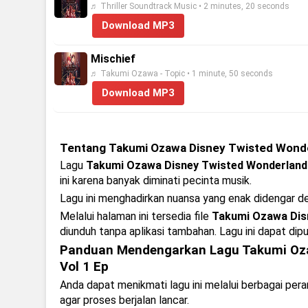
♬ Thriller Soundtrack Music • 2 minutes, 20 seconds
Download MP3
Mischief
♬ Takumi Ozawa - Topic • 1 minute, 50 seconds
Download MP3
Tentang Takumi Ozawa Disney Twisted Wonder
Lagu
Takumi Ozawa Disney Twisted Wonderland T
ini karena banyak diminati pecinta musik.
Lagu ini menghadirkan nuansa yang enak didengar 
Melalui halaman ini tersedia file
Takumi Ozawa Disn
diunduh tanpa aplikasi tambahan. Lagu ini dapat dipu
Panduan Mendengarkan Lagu Takumi Ozaw
Vol 1 Ep
Anda dapat menikmati lagu ini melalui berbagai pe
agar proses berjalan lancar.