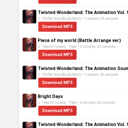
Twisted-Wonderland: The Animation Vol. 1
♬ Thriller Soundtrack Music • 1 minute, 59 seconds
Download MP3
Piece of my world (Battle Arrange ver)
♬ Takumi Ozawa - Topic • 2 minutes, 25 seconds
Download MP3
Twisted-Wonderland: The Animation Sound
♬ Thriller Soundtrack Music • 1 minute, 43 seconds
Download MP3
Bright Days
♬ Takumi Ozawa - Topic • 2 minutes, 20 seconds
Download MP3
Twisted-Wonderland: The Animation Vol. 1