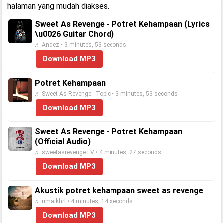
halaman yang mudah diakses.
Sweet As Revenge - Potret Kehampaan (Lyrics
\u0026 Guitar Chord)
♬ Andez • 3 minutes, 53 seconds
Download MP3
Potret Kehampaan
♬ Sweet As Revenge - Topic • 3 minutes, 53 seconds
Download MP3
Sweet As Revenge - Potret Kehampaan
(Official Audio)
♬ sweetasrevengeTV • 4 minutes, 27 seconds
Download MP3
Akustik potret kehampaan sweet as revenge
♬ umaikhrl • 4 minutes, 14 seconds
Download MP3