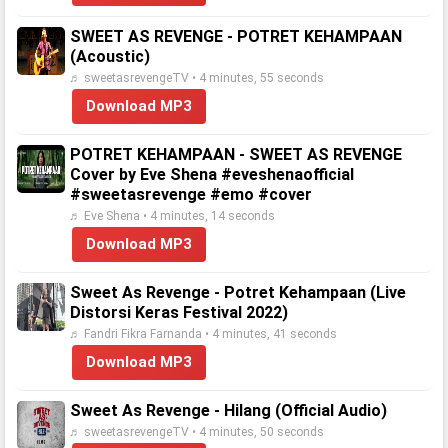
SWEET AS REVENGE - POTRET KEHAMPAAN
(Acoustic)
♬ sweetasrevengeTV • 4 minutes, 55 seconds
Download MP3
POTRET KEHAMPAAN - SWEET AS REVENGE
Cover by Eve Shena #eveshenaofficial
#sweetasrevenge #emo #cover
♬ Eve Shena • 4 minutes, 14 seconds
Download MP3
Sweet As Revenge - Potret Kehampaan (Live
Distorsi Keras Festival 2022)
♬ Fandri Fikra Farnanda • 4 minutes, 41 seconds
Download MP3
Sweet As Revenge - Hilang (Official Audio)
♬ sweetasrevengeTV • 4 minutes, 50 seconds