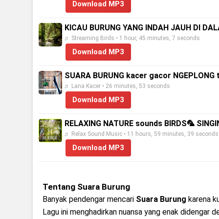
Download MP3
KICAU BURUNG YANG INDAH JAUH DI D
♬ Streaming Birds • 1 hour, 45 minutes, 7 seconds
Download MP3
SUARA BURUNG kacer gacor NGEPLONG ta
♬ Lana Kacer • 26 minutes, 53 seconds
Download MP3
RELAXING NATURE sounds BIRDS🦜 SINGIN
♬ Relax Sound Music • 11 hours, 59 minutes, 39 seconds
Download MP3
Tentang Suara Burung
Banyak pendengar mencari
Suara Burung
karena ku
Lagu ini menghadirkan nuansa yang enak didengar 