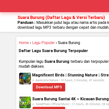
Suara Burung (Daftar Lagu & Versi Terbaru)
Panduan :
Masukkan judul lagu atau nama artis pada 
download lagu MP3 terbaru dengan cepat dan mudah
Home
›
Lagu Populer
› Suara Burung
Daftar Lagu Suara Burung Terpopuler
Kumpulan lagu
Suara Burung
terbaru dan terpopuler 
mudah diakses.
Magnificent Birds | Stunning Nature | Stre
♬ Awesome Nature • 10 hours, 3 minutes, 47 seconds
Download MP3
Suara Burung Santai 4K ~ Kicauan Burun
♬ SweetPaws Official Music • 11 hours, 45 minutes, 28 s