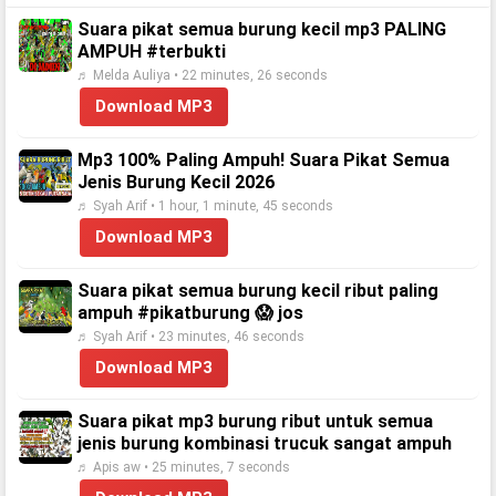
Suara pikat semua burung kecil mp3 PALING
AMPUH #terbukti
♬ Melda Auliya • 22 minutes, 26 seconds
Download MP3
Mp3 100% Paling Ampuh! Suara Pikat Semua
Jenis Burung Kecil 2026
♬ Syah Arif • 1 hour, 1 minute, 45 seconds
Download MP3
Suara pikat semua burung kecil ribut paling
ampuh #pikatburung 😱 jos
♬ Syah Arif • 23 minutes, 46 seconds
Download MP3
Suara pikat mp3 burung ribut untuk semua
jenis burung kombinasi trucuk sangat ampuh
♬ Apis aw • 25 minutes, 7 seconds