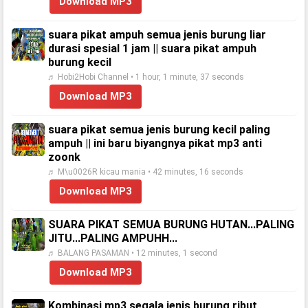
Download MP3
suara pikat ampuh semua jenis burung liar
durasi spesial 1 jam || suara pikat ampuh
burung kecil
♬ Hobi2Hobi Channel • 1 hour, 1 minute, 37 seconds
Download MP3
suara pikat semua jenis burung kecil paling
ampuh || ini baru biyangnya pikat mp3 anti
zoonk
♬ M\u0026R kicau mania • 42 minutes, 16 seconds
Download MP3
SUARA PIKAT SEMUA BURUNG HUTAN...PALING
JITU...PALING AMPUHH...
♬ BALANG PASAMAN • 12 minutes, 1 second
Download MP3
Kombinasi mp3 segala jenis burung ribut