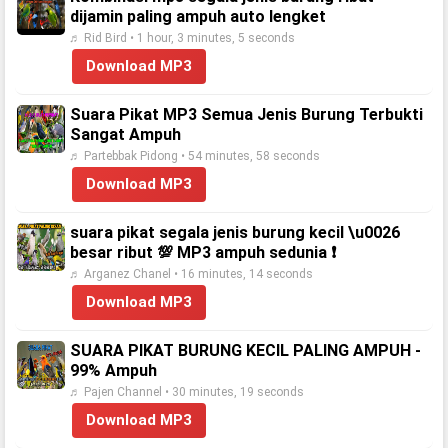
dijamin paling ampuh auto lengket
♬ Rid Bird • 1 hour, 3 minutes, 5 seconds
Download MP3
Suara Pikat MP3 Semua Jenis Burung Terbukti
Sangat Ampuh
♬ Partebbak Pidong • 54 minutes, 58 seconds
Download MP3
suara pikat segala jenis burung kecil \u0026
besar ribut 💯 MP3 ampuh sedunia ❗
♬ Arganez Chanel • 16 minutes, 14 seconds
Download MP3
SUARA PIKAT BURUNG KECIL PALING AMPUH -
99% Ampuh
♬ Pajen Channel • 30 minutes, 19 seconds
Download MP3