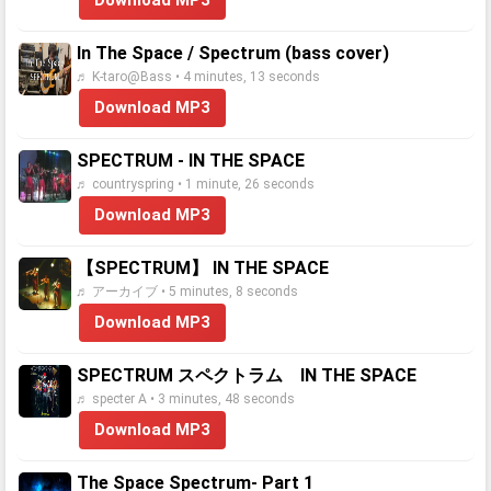
Download MP3
In The Space / Spectrum (bass cover)
♬ K-taro@Bass • 4 minutes, 13 seconds
Download MP3
SPECTRUM - IN THE SPACE
♬ countryspring • 1 minute, 26 seconds
Download MP3
【SPECTRUM】 IN THE SPACE
♬ アーカイブ • 5 minutes, 8 seconds
Download MP3
SPECTRUM スペクトラム IN THE SPACE
♬ specter A • 3 minutes, 48 seconds
Download MP3
The Space Spectrum- Part 1