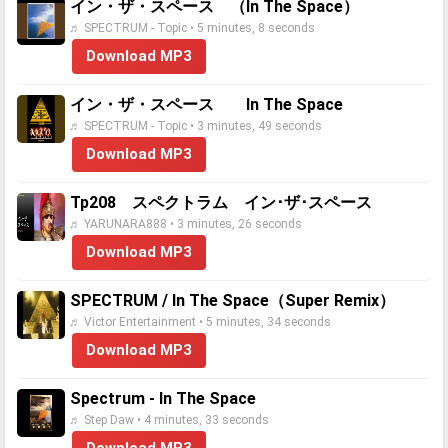
イン・ザ・スペース （In The Space）
♬ SPECTRUM - Topic • 5 minutes, 8 seconds
Download MP3
イン・ザ・スペース In The Space
♬ SPECTRUM - Topic • 3 minutes, 49 seconds
Download MP3
Tp208 スペクトラム イン･ザ･スペース
♬ YARUNARA888 • 3 minutes, 26 seconds
Download MP3
SPECTRUM / In The Space（Super Remix）
♬ Victor Entertainment • 5 minutes, 34 seconds
Download MP3
Spectrum - In The Space
♬ Step Daw • 4 minutes, 33 seconds