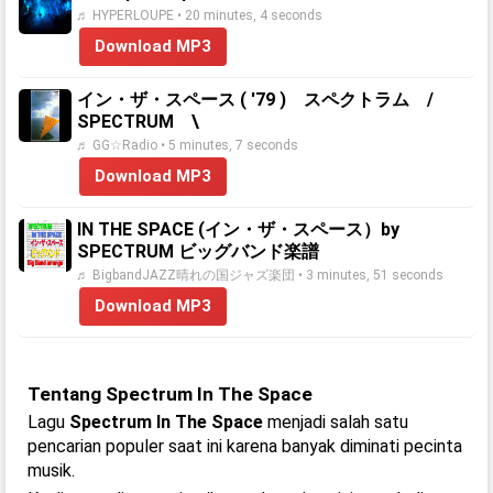
♬ HYPERLOUPE • 20 minutes, 4 seconds
Download MP3
イン・ザ・スペース ( '79 ) スペクトラム /
SPECTRUM \
♬ GG☆Radio • 5 minutes, 7 seconds
Download MP3
IN THE SPACE (イン・ザ・スペース）by
SPECTRUM ビッグバンド楽譜
♬ BigbandJAZZ晴れの国ジャズ楽団 • 3 minutes, 51 seconds
Download MP3
Tentang Spectrum In The Space
Lagu
Spectrum In The Space
menjadi salah satu
pencarian populer saat ini karena banyak diminati pecinta
musik.