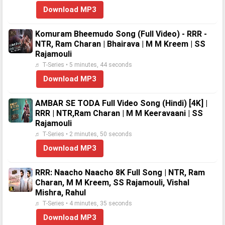
Download MP3
Komuram Bheemudo Song (Full Video) - RRR -
NTR, Ram Charan | Bhairava | M M Kreem | SS
Rajamouli
♬ T-Series • 5 minutes, 44 seconds
Download MP3
AMBAR SE TODA Full Video Song (Hindi) [4K] |
RRR | NTR,Ram Charan | M M Keeravaani | SS
Rajamouli
♬ T-Series • 2 minutes, 50 seconds
Download MP3
RRR: Naacho Naacho 8K Full Song | NTR, Ram
Charan, M M Kreem, SS Rajamouli, Vishal
Mishra, Rahul
♬ T-Series • 4 minutes, 35 seconds
Download MP3