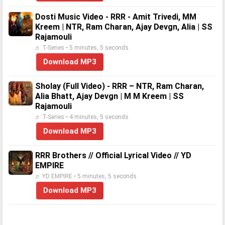
Dosti Music Video - RRR - Amit Trivedi, MM
Kreem | NTR, Ram Charan, Ajay Devgn, Alia | SS
Rajamouli
♬ T-Series • 5 minutes, 5 seconds
Download MP3
Sholay (Full Video) - RRR – NTR, Ram Charan,
Alia Bhatt, Ajay Devgn | M M Kreem | SS
Rajamouli
♬ T-Series • 4 minutes, 5 seconds
Download MP3
RRR Brothers // Official Lyrical Video // YD
EMPIRE
♬ YD EMPIRE • 5 minutes, 5 seconds
Download MP3