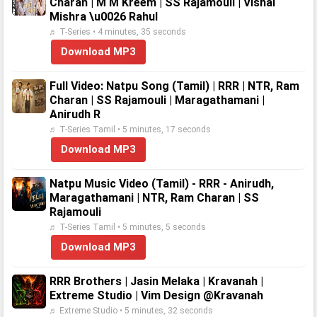
Charan | M M Kreem | SS Rajamouli | Vishal
Mishra \u0026 Rahul
♬ T-Series • 4 minutes, 35 seconds
Download MP3
Full Video: Natpu Song (Tamil) | RRR | NTR, Ram
Charan | SS Rajamouli | Maragathamani |
Anirudh R
♬ T-Series Tamil • 5 minutes, 17 seconds
Download MP3
Natpu Music Video (Tamil) - RRR - Anirudh,
Maragathamani | NTR, Ram Charan | SS
Rajamouli
♬ T-Series Tamil • 5 minutes, 5 seconds
Download MP3
RRR Brothers | Jasin Melaka | Kravanah |
Extreme Studio | Vim Design @Kravanah
♬ Extreme Studio • 5 minutes, 32 seconds