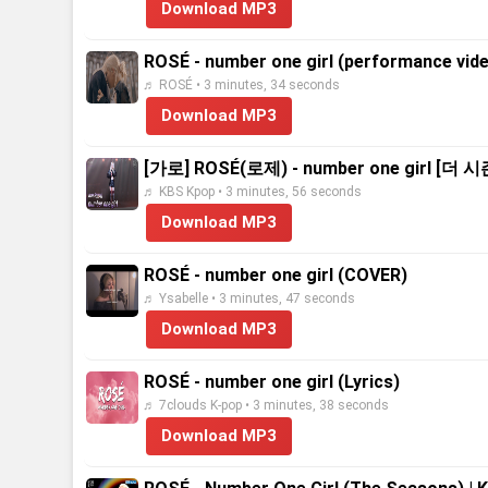
Download MP3
ROSÉ - number one girl (performance vid
♬ ROSÉ • 3 minutes, 34 seconds
Download MP3
[가로] ROSÉ(로제) - number one girl [
♬ KBS Kpop • 3 minutes, 56 seconds
Download MP3
ROSÉ - number one girl (COVER)
♬ Ysabelle • 3 minutes, 47 seconds
Download MP3
ROSÉ - number one girl (Lyrics)
♬ 7clouds K-pop • 3 minutes, 38 seconds
Download MP3