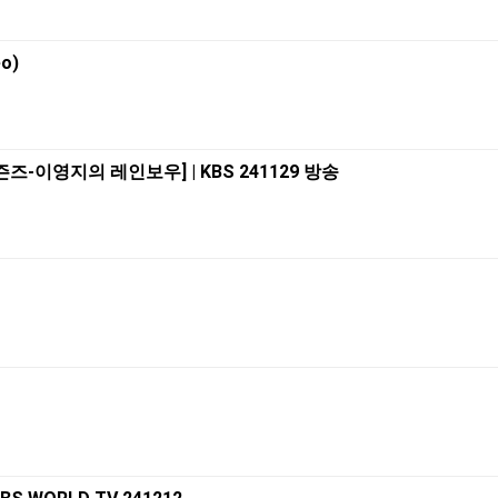
eo)
더 시즌즈-이영지의 레인보우] | KBS 241129 방송