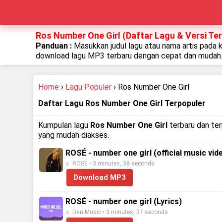
Ros Number One Girl (Daftar Lagu & Versi Te
Panduan :
Masukkan judul lagu atau nama artis pada 
download lagu MP3 terbaru dengan cepat dan mudah
Home
›
Lagu Populer
› Ros Number One Girl
Daftar Lagu Ros Number One Girl Terpopuler
Kumpulan lagu
Ros Number One Girl
terbaru dan ter
yang mudah diakses.
ROSÉ - number one girl (official music vid
♬ ROSÉ • 3 minutes, 38 seconds
Download MP3
ROSÉ - number one girl (Lyrics)
♬ Dan Music • 3 minutes, 37 seconds