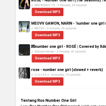
ROSÉ - Number One Girl (The Seasons) |
♬ KBS WORLD TV • 3 minutes, 59 seconds
Download MP3
MEOVV GAWON, NARIN - ‘number one girl
♬ MEOVV • 3 minutes, 39 seconds
Download MP3
💌number one girl - ROSÉ | Covered by Xd
♬ Xdinary Heroes • 3 minutes, 41 seconds
Download MP3
rose - number one girl (slowed + reverb)
♬ c l o v d h y • 4 minutes, 15 seconds
Download MP3
Tentang Ros Number One Girl