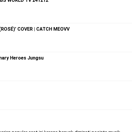
 KBS WORLD TV 241212
 (ROSÉ)’ COVER | CATCH MEOVV
inary Heroes Jungsu