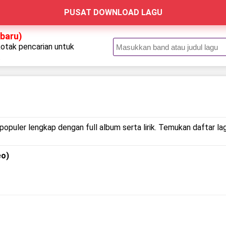
PUSAT DOWNLOAD LAGU
rbaru)
kotak pencarian untuk
.
populer lengkap dengan full album serta lirik. Temukan daftar la
eo)