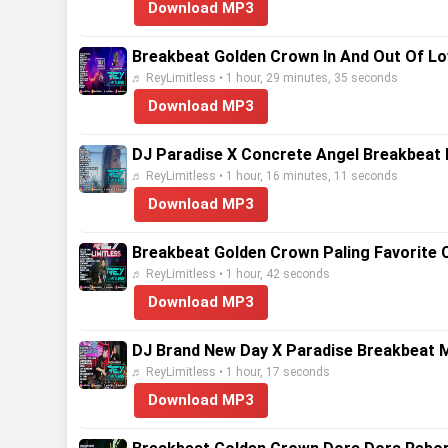
Download MP3
Breakbeat Golden Crown In And Out Of Lov
♬ ReyLimitless • 1 hour, 29 minutes, 35 seconds
Download MP3
DJ Paradise X Concrete Angel Breakbeat 
♬ ReyLimitless • 1 hour, 16 minutes, 11 seconds
Download MP3
Breakbeat Golden Crown Paling Favorite 
♬ ReyLimitless • 1 hour, 42 seconds
Download MP3
DJ Brand New Day X Paradise Breakbeat M
♬ ReyLimitless • 1 hour, 17 seconds
Download MP3