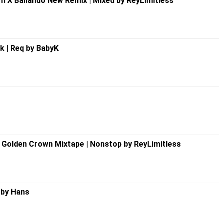
 X Bailando New Remix | Mixed by ReyLimitless
k | Req by BabyK
t Golden Crown Mixtape | Nonstop by ReyLimitless
 by Hans