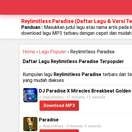
Reylimitless Paradise (Daftar Lagu & Versi T
Panduan :
Masukkan judul lagu atau nama artis pada 
download lagu MP3 terbaru dengan cepat dan mudah
Home
›
Lagu Populer
› Reylimitless Paradise
Daftar Lagu Reylimitless Paradise Terpopuler
Kumpulan lagu
Reylimitless Paradise
terbaru dan te
yang mudah diakses.
DJ Paradise X Miracles Breakbeat Golden 
♬ ReyLimitless • 57 minutes, 15 seconds
Download MP3
Paradise
♬ ReyLimitless • 3 minutes, 5 seconds