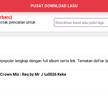
PUSAT DOWNLOAD LAGU
erbaru)
kotak pencarian untuk
.
rpopuler lengkap dengan full album serta lirik. Temukan daftar l
Crown Mix | Req by Mr J \u0026 Keke