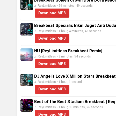
Breakbeat Golden Crown Dora Dora Reborn
♬ ReyLimitless • 59 minutes, 49 seconds
Download MP3
Breakbeat Spesialis Bikin Joget Anti Dudu
♬ ReyLimitless • 1 hour, 4 minutes, 45 seconds
Download MP3
NU [ReyLimitless Breakbeat Remix]
♬ ReyLimitless • 3 minutes, 54 seconds
Download MP3
DJ Angel's Love X Million Stars Breakbea
♬ ReyLimitless • 1 hour, 1 second
Download MP3
Best of the Best Stadium Breakbeat | Req
♬ ReyLimitless • 1 hour, 38 minutes, 26 seconds
Download MP3