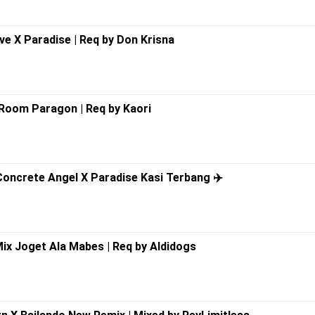
e X Paradise | Req by Don Krisna
Room Paragon | Req by Kaori
Concrete Angel X Paradise Kasi Terbang ✈️
ix Joget Ala Mabes | Req by Aldidogs