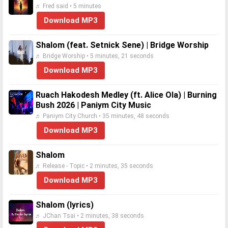
♬ Fred said • 5 minutes
Download MP3
Shalom (feat. Setnick Sene) | Bridge Worship
♬ Bridge Worship • 5 minutes, 21 seconds
Download MP3
Ruach Hakodesh Medley (ft. Alice Ola) | Burning
Bush 2026 | Paniym City Music
♬ Paniym City Church • 35 minutes, 48 seconds
Download MP3
Shalom
♬ Release - Topic • 2 minutes, 35 seconds
Download MP3
Shalom (lyrics)
♬ JChan Tsai • 2 minutes, 38 seconds