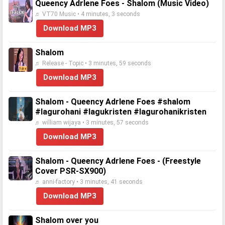
Queency Adrlene Foes - Shalom (Music Video)
♬ VT70 Music • 4 minutes, 3 seconds
Download MP3
Shalom
♬ Release - Topic • 3 minutes, 59 seconds
Download MP3
Shalom - Queency Adrlene Foes #shalom
#lagurohani #lagukristen #lagurohanikristen
♬ william wijaya • 3 minutes, 57 seconds
Download MP3
Shalom - Queency Adrlene Foes - (Freestyle
Cover PSR-SX900)
♬ anni-factory • 3 minutes, 41 seconds
Download MP3
Shalom over you