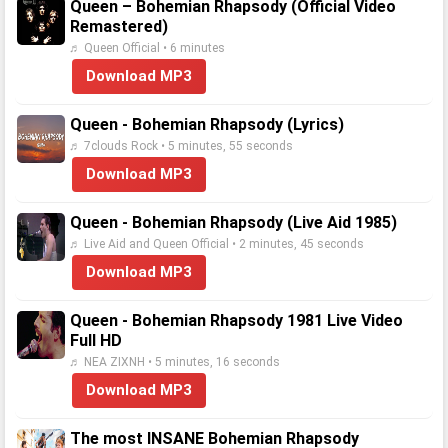
Queen – Bohemian Rhapsody (Official Video
Remastered)
♬ Queen Official • 6 minutes
Download MP3
Queen - Bohemian Rhapsody (Lyrics)
♬ 7clouds Rock • 5 minutes, 55 seconds
Download MP3
Queen - Bohemian Rhapsody (Live Aid 1985)
♬ Live Aid and Queen Official • 2 minutes, 45 seconds
Download MP3
Queen - Bohemian Rhapsody 1981 Live Video
Full HD
♬ NEA ZIXNH • 5 minutes, 16 seconds
Download MP3
The most INSANE Bohemian Rhapsody