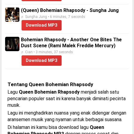
(Queen) Bohemian Rhapsody - Sungha Jung
♬ Sungha Jung • 6 minutes, 7 seconds
Download MP3
Bohemian Rhapsody - Another One Bites The
Dust Scene (Rami Malek Freddie Mercury)
♬ Cian • 3 minutes, 37 seconds
Download MP3
Tentang Queen Bohemian Rhapsody
Lagu
Queen Bohemian Rhapsody
menjadi salah satu
pencarian populer saat ini karena banyak diminati pecinta
musik.
Lagu ini menghadirkan nuansa yang enak didengar dengan
aransemen musik yang nyaman untuk berbagai suasana.
Di halaman ini kamu bisa download lagu
Queen
Bohemian Rhapsody MP3
dengan proses cepat dan