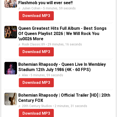
Flashmob you will ever see!!
♬ Julien Cohen • 5 minutes, 59 seconds
Download MP3
Queen Greatest Hits Full Album - Best Songs
Of Queen Playlist 2026 | We Will Rock You
\u0026 More
♬ Rock Classic 89 • 29 minutes, 16 seconds
Download MP3
Bohemian Rhapsody - Queen Live In Wembley
Stadium 12th July 1986 (4K - 60 FPS)
♬ Alex • 5 minutes, 59 seconds
Download MP3
Bohemian Rhapsody | Official Trailer [HD] | 20th
Century FOX
♬ 20th Century Studios • 2 minutes, 31 seconds
Download MP3