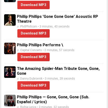
Download MP3
Phillip Phillips 'Gone Gone Gone' Acoustic RP
Theatre
♬ PhillPhillcom • 3 minutes, 43 seconds
Download MP3
Phillip Phillips Performs \
♬ Capital Concerts • 2 minutes, 57 seconds
Download MP3
The Amazing Spider-Man Tribute Gone, Gone,
Gone
♬ Danny Dubrovnik • 3 minutes, 28 seconds
Download MP3
Phillip Phillips — Gone, Gone, Gone (Sub.
Español / Lyrics)
♬ Richie Lyrics • 3 minutes, 32 seconds