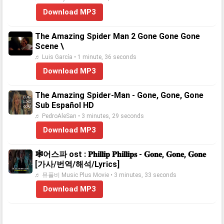
Download MP3
The Amazing Spider Man 2 Gone Gone Gone
Scene \
♬ Luis García • 1 minute, 36 seconds
Download MP3
The Amazing Spider-Man - Gone, Gone, Gone
Sub Español HD
♬ PedroAleSan • 3 minutes, 29 seconds
Download MP3
🕸어스파 ost : 𝐏𝐡𝐢𝐥𝐥𝐢𝐩 𝐏𝐡𝐢𝐥𝐥𝐢𝐩𝐬 - 𝐆𝐨𝐧𝐞, 𝐆𝐨𝐧𝐞, 𝐆𝐨𝐧𝐞
[가사/번역/해석/Lyrics]
♬ 뮤플비 Music Plus Movie • 3 minutes, 33 seconds
Download MP3