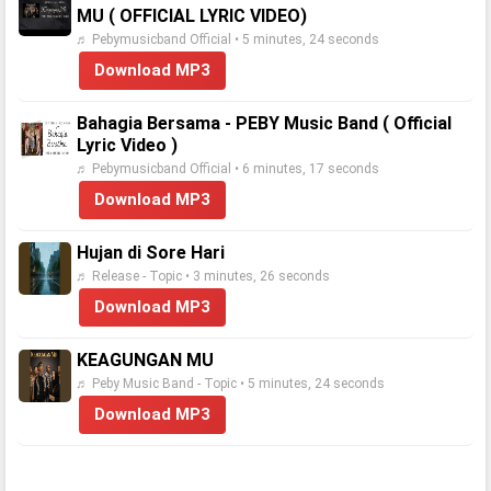
MU ( OFFICIAL LYRIC VIDEO)
♬ Pebymusicband Official • 5 minutes, 24 seconds
Download MP3
Bahagia Bersama - PEBY Music Band ( Official
Lyric Video )
♬ Pebymusicband Official • 6 minutes, 17 seconds
Download MP3
Hujan di Sore Hari
♬ Release - Topic • 3 minutes, 26 seconds
Download MP3
KEAGUNGAN MU
♬ Peby Music Band - Topic • 5 minutes, 24 seconds
Download MP3