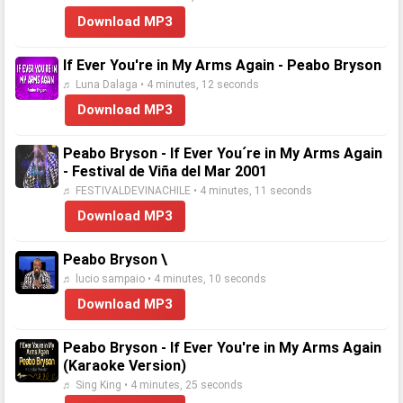
Download MP3
If Ever You're in My Arms Again - Peabo Bryson
♬ Luna Dalaga • 4 minutes, 12 seconds
Download MP3
Peabo Bryson - If Ever You´re in My Arms Again
- Festival de Viña del Mar 2001
♬ FESTIVALDEVINACHILE • 4 minutes, 11 seconds
Download MP3
Peabo Bryson \
♬ lucio sampaio • 4 minutes, 10 seconds
Download MP3
Peabo Bryson - If Ever You're in My Arms Again
(Karaoke Version)
♬ Sing King • 4 minutes, 25 seconds