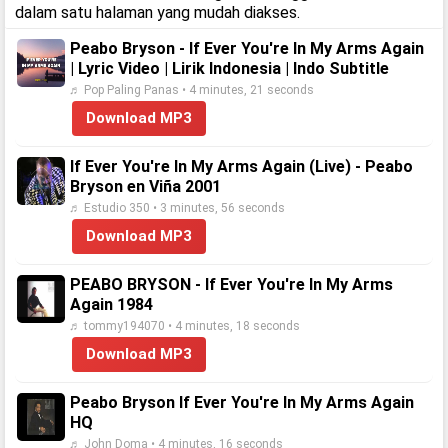
dalam satu halaman yang mudah diakses.
Peabo Bryson - If Ever You're In My Arms Again
| Lyric Video | Lirik Indonesia | Indo Subtitle
♬ Pop Paling Panas • 4 minutes, 21 seconds
Download MP3
If Ever You're In My Arms Again (Live) - Peabo
Bryson en Viña 2001
♬ Estudio 350 • 3 minutes, 56 seconds
Download MP3
PEABO BRYSON - If Ever You're In My Arms
Again 1984
♬ tommy194070 • 4 minutes, 18 seconds
Download MP3
Peabo Bryson If Ever You're In My Arms Again
HQ
♬ John Doma • 4 minutes, 16 seconds