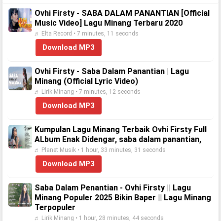
Ovhi Firsty - SABA DALAM PANANTIAN [Official
Music Video] Lagu Minang Terbaru 2020
♬ Elta Record • 7 minutes, 11 seconds
Download MP3
Ovhi Firsty - Saba Dalam Panantian | Lagu
Minang (Official Lyric Video)
♬ Lirik Minang • 7 minutes, 12 seconds
Download MP3
Kumpulan Lagu Minang Terbaik Ovhi Firsty Full
ALbum Enak Didengar, saba dalam panantian,
♬ Planet Musik • 1 hour, 33 minutes, 31 seconds
Download MP3
Saba Dalam Penantian - Ovhi Firsty || Lagu
Minang Populer 2025 Bikin Baper || Lagu Minang
Terpopuler
♬ Lirik Minang • 1 hour, 28 minutes, 44 seconds