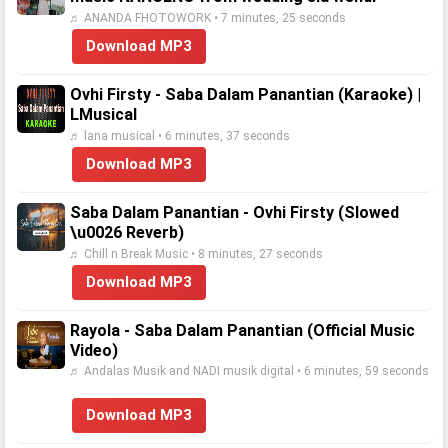
♬ ANANDA FHOTOWORK • 7 minutes, 25 seconds
Download MP3
Ovhi Firsty - Saba Dalam Panantian (Karaoke) |
LMusical
♬ lana musical • 6 minutes, 37 seconds
Download MP3
Saba Dalam Panantian - Ovhi Firsty (Slowed
\u0026 Reverb)
♬ Chill n Break Music • 8 minutes, 27 seconds
Download MP3
Rayola - Saba Dalam Panantian (Official Music
Video)
♬ Andalas Musik and NADI musik digital • 6 minutes, 59 seconds
Download MP3