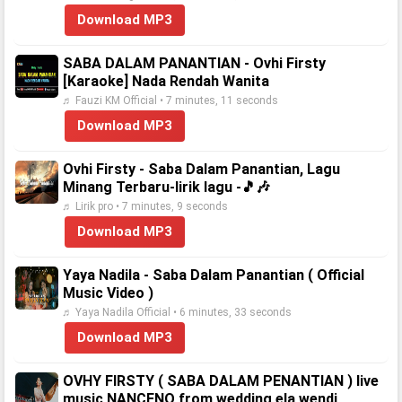
Download MP3
SABA DALAM PANANTIAN - Ovhi Firsty
[Karaoke] Nada Rendah Wanita
♬ Fauzi KM Official • 7 minutes, 11 seconds
Download MP3
Ovhi Firsty - Saba Dalam Panantian, Lagu
Minang Terbaru-lirik lagu -🎵🎶
♬ Lirik pro • 7 minutes, 9 seconds
Download MP3
Yaya Nadila - Saba Dalam Panantian ( Official
Music Video )
♬ Yaya Nadila Official • 6 minutes, 33 seconds
Download MP3
OVHY FIRSTY ( SABA DALAM PENANTIAN ) live
music NANCENO from wedding ela wendi