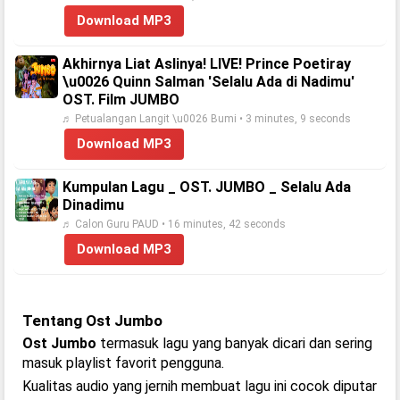
Download MP3
Akhirnya Liat Aslinya! LIVE! Prince Poetiray
\u0026 Quinn Salman 'Selalu Ada di Nadimu'
OST. Film JUMBO
♬ Petualangan Langit \u0026 Bumi • 3 minutes, 9 seconds
Download MP3
Kumpulan Lagu _ OST. JUMBO _ Selalu Ada
Dinadimu
♬ Calon Guru PAUD • 16 minutes, 42 seconds
Download MP3
Tentang Ost Jumbo
Ost Jumbo
termasuk lagu yang banyak dicari dan sering
masuk playlist favorit pengguna.
Kualitas audio yang jernih membuat lagu ini cocok diputar