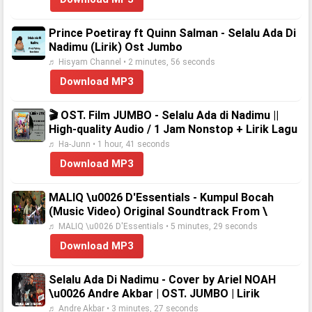
Prince Poetiray ft Quinn Salman - Selalu Ada Di
Nadimu (Lirik) Ost Jumbo
♬ Hisyam Channel • 2 minutes, 56 seconds
Download MP3
🎬 OST. Film JUMBO - Selalu Ada di Nadimu ||
High-quality Audio / 1 Jam Nonstop + Lirik Lagu
♬ Ha-Junn • 1 hour, 41 seconds
Download MP3
MALIQ \u0026 D'Essentials - Kumpul Bocah
(Music Video) Original Soundtrack From \
♬ MALIQ \u0026 D'Essentials • 5 minutes, 29 seconds
Download MP3
Selalu Ada Di Nadimu - Cover by Ariel NOAH
\u0026 Andre Akbar | OST. JUMBO | Lirik
♬ Andre Akbar • 3 minutes, 27 seconds