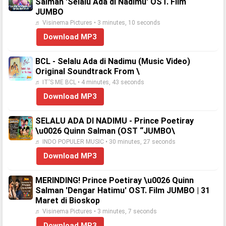
Salman 'Selalu Ada di Nadimu' OST. Film
JUMBO
♬ Visinema Pictures • 3 minutes, 10 seconds
Download MP3
BCL - Selalu Ada di Nadimu (Music Video)
Original Soundtrack From \
♬ IT'S ME BCL • 4 minutes, 43 seconds
Download MP3
SELALU ADA DI NADIMU - Prince Poetiray
\u0026 Quinn Salman (OST “JUMBO\
♬ INDO POPULER MUSIC • 30 minutes, 27 seconds
Download MP3
MERINDING! Prince Poetiray \u0026 Quinn
Salman 'Dengar Hatimu' OST. Film JUMBO | 31
Maret di Bioskop
♬ Visinema Pictures • 3 minutes, 7 seconds
Download MP3