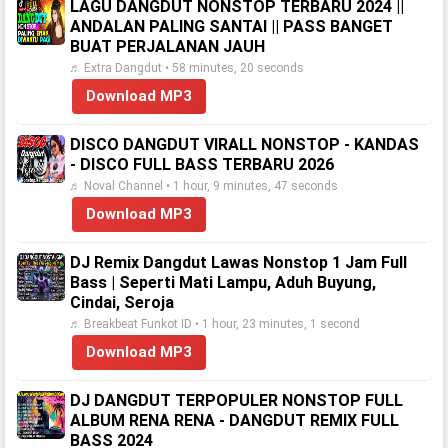
LAGU DANGDUT NONSTOP TERBARU 2024 ||
ANDALAN PALING SANTAI || PASS BANGET
BUAT PERJALANAN JAUH
♬ Extra Dangdut • 58 minutes, 20 seconds
Download MP3
DISCO DANGDUT VIRALL NONSTOP - KANDAS
- DISCO FULL BASS TERBARU 2026
♬ Noval Channel • 1 hour, 9 minutes, 47 seconds
Download MP3
DJ Remix Dangdut Lawas Nonstop 1 Jam Full
Bass | Seperti Mati Lampu, Aduh Buyung,
Cindai, Seroja
♬ Breakbeat Funkot ID • 1 hour, 23 minutes, 1 second
Download MP3
DJ DANGDUT TERPOPULER NONSTOP FULL
ALBUM RENA RENA - DANGDUT REMIX FULL
BASS 2024