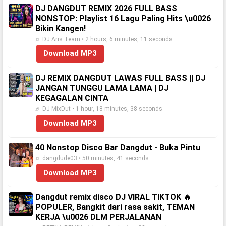
DJ DANGDUT REMIX 2026 FULL BASS
NONSTOP: Playlist 16 Lagu Paling Hits \u0026
Bikin Kangen!
♬ DJ Aris Team • 2 hours, 6 minutes, 11 seconds
Download MP3
DJ REMIX DANGDUT LAWAS FULL BASS || DJ
JANGAN TUNGGU LAMA LAMA | DJ
KEGAGALAN CINTA
♬ DJ MixDut • 1 hour, 18 minutes, 38 seconds
Download MP3
40 Nonstop Disco Bar Dangdut - Buka Pintu
♬ dangdude03 • 50 minutes, 41 seconds
Download MP3
Dangdut remix disco DJ VIRAL TIKTOK 🔥
POPULER, Bangkit dari rasa sakit, TEMAN
KERJA \u0026 DLM PERJALANAN