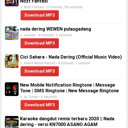
Nozt Fantasi
♬ Nozt Fantasi • 3 minutes, 58 seconds
Download MP3
nada dering WEWEN pulaugadang
♬ we wen • 4 minutes, 5 seconds
Download MP3
Cici Sahara - Nada Dering (Official Music Video)
♬ Arena Musik Record • 4 minutes, 1 second
Download MP3
New Mobile Notification Ringtone | Message
Tone | SMS Ringtone | New Message Ringtone
♬ Aj Tunes • 5 seconds
Download MP3
Karaoke dangdut remix terbaru 2020 || Nada
dering - versi KN7000 ASANO AGAM