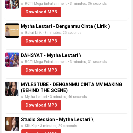
♬ RCTI Mega Entertainment • 3 minutes, 36 seconds
Download MP3
Mytha Lestari - Denganmu Cinta ( Lirik )
♬ Galeri Lirik • 3 minutes, 25 seconds
Download MP3
DAHSYAT - Mytha Lestari \
♬ RCTI Mega Entertainment • 3 minutes, 31 seconds
Download MP3
MYLESTUBE - DENGANMU CINTA MV MAKING
(BEHIND THE SCENE)
♬ Mytha Lestari • 3 minutes, 46 seconds
Download MP3
Studio Session - Mytha Lestari \
♬ Klik Klip • 3 minutes, 29 seconds