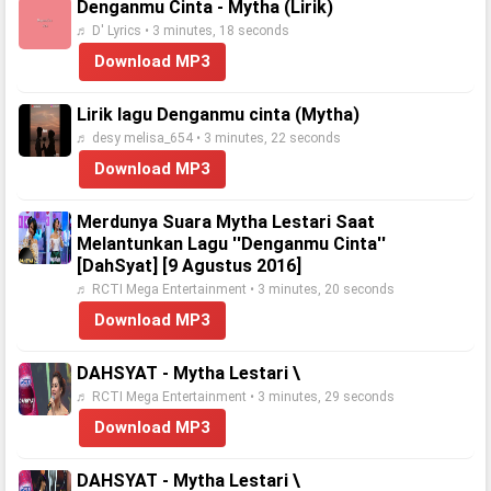
Denganmu Cinta - Mytha (Lirik)
♬ D' Lyrics • 3 minutes, 18 seconds
Download MP3
Lirik lagu Denganmu cinta (Mytha)
♬ desy melisa_654 • 3 minutes, 22 seconds
Download MP3
Merdunya Suara Mytha Lestari Saat
Melantunkan Lagu ''Denganmu Cinta''
[DahSyat] [9 Agustus 2016]
♬ RCTI Mega Entertainment • 3 minutes, 20 seconds
Download MP3
DAHSYAT - Mytha Lestari \
♬ RCTI Mega Entertainment • 3 minutes, 29 seconds
Download MP3
DAHSYAT - Mytha Lestari \