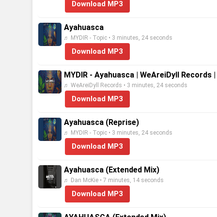
Download MP3
Ayahuasca
♬ MYDIR - Topic • 3 minutes, 24 seconds
Download MP3
MYDIR - Ayahuasca | WeAreiDyll Records 
♬ WeAreiDyll Records • 3 minutes, 24 seconds
Download MP3
Ayahuasca (Reprise)
♬ MYDIR - Topic • 3 minutes, 24 seconds
Download MP3
Ayahuasca (Extended Mix)
♬ Dan McKie • 7 minutes, 14 seconds
Download MP3