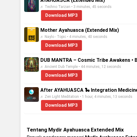
AYAHUASCA (Extended Mix)
♬ Techno Tarzan • 3 minutes, 45 seconds
Download MP3
Mother Ayahuasca (Extended Mix)
♬ Naylo - Topic • 4 minutes, 40 seconds
Download MP3
DUB MANTRA – Cosmic Tribe Awakens • B
♬ Ancient Dub Temple • 44 minutes, 12 seconds
Download MP3
After AYAHUASCA 🐍 Integration Medicin
♬ Zen Light Meditation • 1 hour, 4 minutes, 13 seconds
Download MP3
Tentang Mydir Ayahuasca Extended Mix