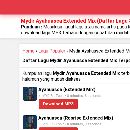
Mydir Ayahuasca Extended Mix (Daftar Lagu &
Panduan :
Masukkan judul lagu atau nama artis pada 
download lagu MP3 terbaru dengan cepat dan mudah
Home
›
Lagu Populer
› Mydir Ayahuasca Extended M
Daftar Lagu Mydir Ayahuasca Extended Mix Terp
Kumpulan lagu
Mydir Ayahuasca Extended Mix
terba
halaman yang mudah diakses.
Ayahuasca (Extended Mix)
♬ MYDIR - Topic • 8 minutes, 8 seconds
Download MP3
Ayahuasca (Reprise Extended Mix)
♬ MYDIR - Topic • 8 minutes, 8 seconds