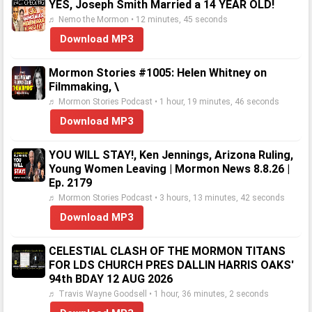
YES, Joseph Smith Married a 14 YEAR OLD!
♬ Nemo the Mormon • 12 minutes, 45 seconds
Download MP3
Mormon Stories #1005: Helen Whitney on
Filmmaking, \
♬ Mormon Stories Podcast • 1 hour, 19 minutes, 46 seconds
Download MP3
YOU WILL STAY!, Ken Jennings, Arizona Ruling,
Young Women Leaving | Mormon News 8.8.26 |
Ep. 2179
♬ Mormon Stories Podcast • 3 hours, 13 minutes, 42 seconds
Download MP3
CELESTIAL CLASH OF THE MORMON TITANS
FOR LDS CHURCH PRES DALLIN HARRIS OAKS'
94th BDAY 12 AUG 2026
♬ Travis Wayne Goodsell • 1 hour, 36 minutes, 2 seconds