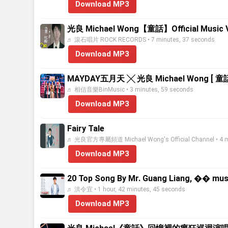
Download MP3
光良 Michael Wong【童話】Official Music 
♬ 滾石唱片 ROCK RECORDS • 7 minutes, 37 seconds
Download MP3
MAYDAY五月天 ╳ 光良 Michael Wong [ 童話 Fair
♬ 相信音樂BinMusic • 3 minutes, 59 seconds
Download MP3
Fairy Tale
♬ 光良官方專屬頻道 Michael Wong's Official Channel • 4 mi
Download MP3
20 Top Song By Mr. Guang Liang, �� mus
♬ 洪令宜 • 1 hour, 42 minutes, 45 seconds
Download MP3