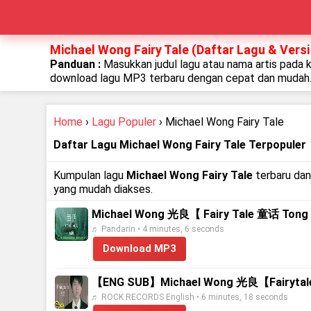
Michael Wong Fairy Tale (Daftar Lagu & Versi
Panduan :
Masukkan judul lagu atau nama artis pada 
download lagu MP3 terbaru dengan cepat dan mudah
Home
›
Lagu Populer
› Michael Wong Fairy Tale
Daftar Lagu Michael Wong Fairy Tale Terpopuler
Kumpulan lagu
Michael Wong Fairy Tale
terbaru dan
yang mudah diakses.
Michael Wong 光良【 Fairy Tale 童话 Tong
♬ Pandarin • 4 minutes, 6 seconds
Download MP3
【ENG SUB】Michael Wong 光良【Fairytale
♬ ROCK RECORDS English • 6 minutes, 18 seconds