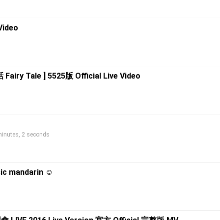
Video
y Tale ] 5525版 Official Live Video
nutes, 2 seconds
ic mandarin ☺️