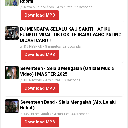
Rasmi
♬ Nova Music Videos • 4 minutes, 27 seconds
Download MP3
DJ MENGAPA SELALU KAU SAKITI HATIKU
FUNKOT VIRAL TIKTOK TERBARU YANG PALING
DICARI CARI !!!
♬ DJ REYHAN • 8 minutes, 28 seconds
Download MP3
Seventeen - Selalu Mengalah (Official Music
Video) | MASTER 2025
♬ GP Records • 4 minutes, 19 seconds
Download MP3
Seventeen Band - Slalu Mengalah (Alb. Lelaki
Hebat)
♬ SeventeenBandID • 4 minutes, 44 seconds
Download MP3