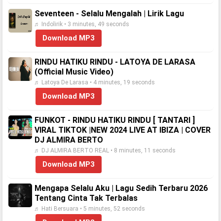
Seventeen - Selalu Mengalah | Lirik Lagu
♬ Indolirik • 3 minutes, 49 seconds
Download MP3
RINDU HATIKU RINDU - LATOYA DE LARASA
(Official Music Video)
♬ Latoya De Larasa • 4 minutes, 19 seconds
Download MP3
FUNKOT - RINDU HATIKU RINDU [ TANTARI ]
VIRAL TIKTOK |NEW 2024 LIVE AT IBIZA | COVER
DJ ALMIRA BERTO
♬ DJ ALMIRA BERTO REAL • 8 minutes, 11 seconds
Download MP3
Mengapa Selalu Aku | Lagu Sedih Terbaru 2026
Tentang Cinta Tak Terbalas
♬ Hati Bersuara • 5 minutes, 52 seconds