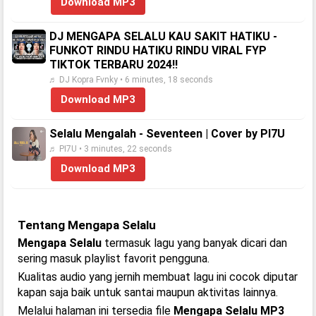
Download MP3
DJ MENGAPA SELALU KAU SAKIT HATIKU -
FUNKOT RINDU HATIKU RINDU VIRAL FYP
TIKTOK TERBARU 2024‼️
♬ DJ Kopra Fvnky • 6 minutes, 18 seconds
Download MP3
Selalu Mengalah - Seventeen | Cover by PI7U
♬ PI7U • 3 minutes, 22 seconds
Download MP3
Tentang Mengapa Selalu
Mengapa Selalu
termasuk lagu yang banyak dicari dan
sering masuk playlist favorit pengguna.
Kualitas audio yang jernih membuat lagu ini cocok diputar
kapan saja baik untuk santai maupun aktivitas lainnya.
Melalui halaman ini tersedia file
Mengapa Selalu MP3