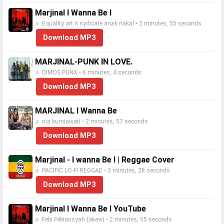
Marjinal I Wanna Be I
♬ Equality art n sydicate anak nakal • 2 minutes, 55 seconds
Download MP3
MARJINAL-PUNK IN LOVE.
♬ DIMOS PUNX • 6 minutes, 4 seconds
Download MP3
MARJINAL I Wanna Be
♬ nia kurniawati • 2 minutes, 57 seconds
Download MP3
Marjinal - I wanna Be I | Reggae Cover
♬ PACIFIC LO-FI REGGAE • 3 minutes, 28 seconds
Download MP3
Marjinal I Wanna Be I YouTube
♬ Febi Febiansyah (akew) • 2 minutes, 55 seconds