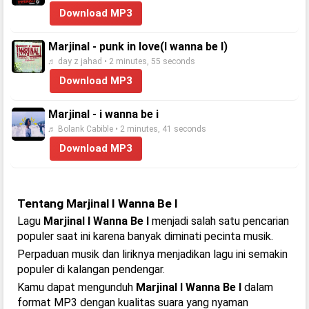
Download MP3
Marjinal - punk in love(I wanna be I)
♬ day z jahad • 2 minutes, 55 seconds
Download MP3
Marjinal - i wanna be i
♬ Bolank Cabible • 2 minutes, 41 seconds
Download MP3
Tentang Marjinal I Wanna Be I
Lagu
Marjinal I Wanna Be I
menjadi salah satu pencarian
populer saat ini karena banyak diminati pecinta musik.
Perpaduan musik dan liriknya menjadikan lagu ini semakin
populer di kalangan pendengar.
Kamu dapat mengunduh
Marjinal I Wanna Be I
dalam
format MP3 dengan kualitas suara yang nyaman