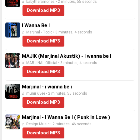
♬ babytheramones • 2 minutes, 55 seconds
Download MP3
I Wanna Be I
♬ Marjinal - Topic • 3 minutes, 4 seconds
Download MP3
MAJIK (Marjinal Akustik) - I wanna be I
♬ MARJINAL Official • 3 minutes, 4 seconds
Download MP3
Marjinal - i wanna be i
♬ munir uyee • 2 minutes, 55 seconds
Download MP3
Marjinal - I Wanna Be I ( Punk In Love )
♬ Resign Music • 2 minutes, 46 seconds
Download MP3