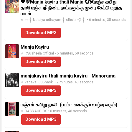
🧡💛Manja kayiru thali Manja 💞💓மஞ்ச கயிறு
தாலி மஞ்ச 🍏 நீண்ட நாட்களுக்கு முன்பு கேட்டு மறந்த
பாடல்
♬ 📼༒Nalaiya udhayam༒official 🎧༒ • 6 minutes, 35 seconds
Download MP3
Manja Kayiru
♬ P.Susheela Official • 5 minutes, 50 seconds
Download MP3
manjakayiru thali manja kayiru - Manorama
♬ vadavai JSBhaski • 2 minutes, 40 seconds
Download MP3
மஞ்சள் கயிறு தாலி. (படம் - உனக்கும் வாழ்வு வரும்)
♬ DASS AUDIOS • 6 minutes, 46 seconds
Download MP3