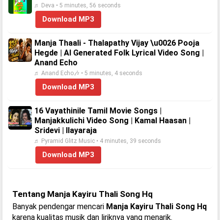
♬ Deva • 5 minutes, 56 seconds
Download MP3
Manja Thaali - Thalapathy Vijay \u0026 Pooja
Hegde | AI Generated Folk Lyrical Video Song |
Anand Echo
♬ Anand Echo🎶 • 5 minutes, 4 seconds
Download MP3
16 Vayathinile Tamil Movie Songs |
Manjakkulichi Video Song | Kamal Haasan |
Sridevi | Ilayaraja
♬ Pyramid Glitz Music • 4 minutes, 39 seconds
Download MP3
Tentang Manja Kayiru Thali Song Hq
Banyak pendengar mencari
Manja Kayiru Thali Song Hq
karena kualitas musik dan liriknya yang menarik.