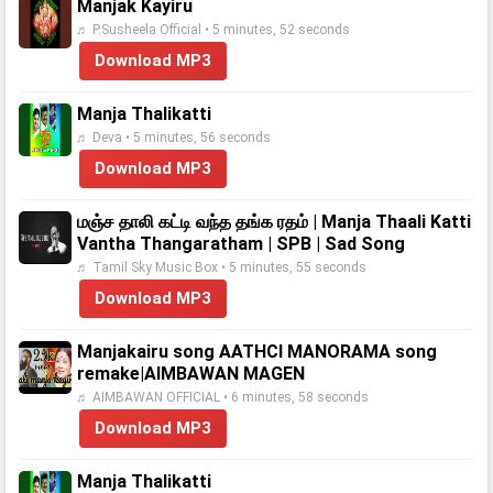
Manjak Kayiru
♬ P.Susheela Official • 5 minutes, 52 seconds
Download MP3
Manja Thalikatti
♬ Deva • 5 minutes, 56 seconds
Download MP3
மஞ்ச தாலி கட்டி வந்த தங்க ரதம் | Manja Thaali Katti
Vantha Thangaratham | SPB | Sad Song
♬ Tamil Sky Music Box • 5 minutes, 55 seconds
Download MP3
Manjakairu song AATHCI MANORAMA song
remake|AIMBAWAN MAGEN
♬ AIMBAWAN OFFICIAL • 6 minutes, 58 seconds
Download MP3
Manja Thalikatti