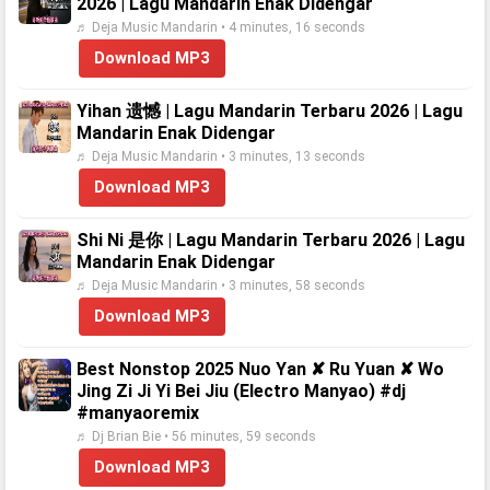
2026 | Lagu Mandarin Enak Didengar
♬ Deja Music Mandarin • 4 minutes, 16 seconds
Download MP3
Yihan 遗憾 | Lagu Mandarin Terbaru 2026 | Lagu
Mandarin Enak Didengar
♬ Deja Music Mandarin • 3 minutes, 13 seconds
Download MP3
Shi Ni 是你 | Lagu Mandarin Terbaru 2026 | Lagu
Mandarin Enak Didengar
♬ Deja Music Mandarin • 3 minutes, 58 seconds
Download MP3
Best Nonstop 2025 Nuo Yan ✘ Ru Yuan ✘ Wo
Jing Zi Ji Yi Bei Jiu (Electro Manyao) #dj
#manyaoremix
♬ Dj Brian Bie • 56 minutes, 59 seconds
Download MP3