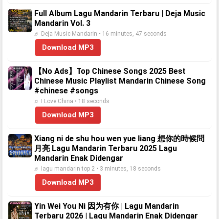
Full Album Lagu Mandarin Terbaru | Deja Music
Mandarin Vol. 3
♬ Deja Music Mandarin • 16 minutes, 47 seconds
Download MP3
【No Ads】Top Chinese Songs 2025 Best
Chinese Music Playlist Mandarin Chinese Song
#chinese #songs
♬ I Love China • 18 seconds
Download MP3
Xiang ni de shu hou wen yue liang 想你的時候問
月亮 Lagu Mandarin Terbaru 2025 Lagu
Mandarin Enak Didengar
♬ lagu mandarin top 2 • 3 minutes, 18 seconds
Download MP3
Yin Wei You Ni 因为有你 | Lagu Mandarin
Terbaru 2026 | Lagu Mandarin Enak Didengar