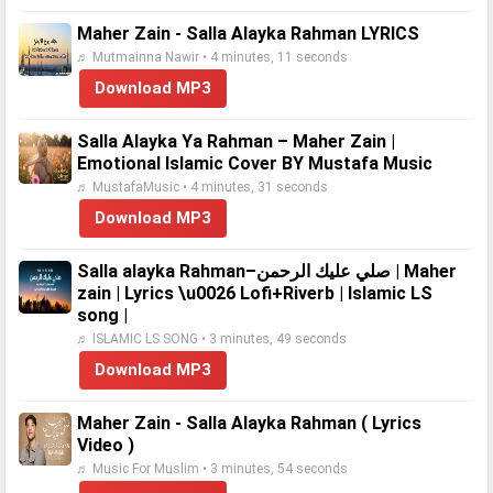
Maher Zain - Salla Alayka Rahman LYRICS
♬ Mutmainna Nawir • 4 minutes, 11 seconds
Download MP3
Salla Alayka Ya Rahman – Maher Zain |
Emotional Islamic Cover BY Mustafa Music
♬ MustafaMusic • 4 minutes, 31 seconds
Download MP3
Salla alayka Rahman–صلي عليك الرحمن | Maher
zain | Lyrics \u0026 Lofi+Riverb | Islamic LS
song |
♬ ISLAMIC LS SONG • 3 minutes, 49 seconds
Download MP3
Maher Zain - Salla Alayka Rahman ( Lyrics
Video )
♬ Music For Muslim • 3 minutes, 54 seconds