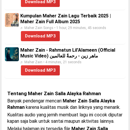
Download MP3
Kumpulan Maher Zain Lagu Terbaik 2025 |
Maher Zain Full Album 2025
♬ Maher Zain Songs • 1 hour, 29 minutes, 45 seconds
Download MP3
Maher Zain - Rahmatun Lil’Alameen (Official
Music Video) ماهر زين - رحمةٌ للعالمين
♬ Maher Zain • 4 minutes, 21 seconds
Download MP3
Tentang Maher Zain Salla Alayka Rahman
Banyak pendengar mencari
Maher Zain Salla Alayka
Rahman
karena kualitas musik dan liriknya yang menarik.
Kualitas audio yang jernih membuat lagu ini cocok diputar
kapan saja baik untuk santai maupun aktivitas lainnya.
Melalui halaman ini tersedia file
Maher Zain Salla