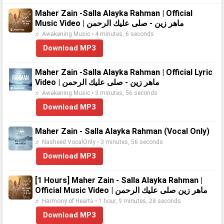
Maher Zain -Salla Alayka Rahman | Official
Music Video | ماهر زين - صلى عليك الرحمن
♬ Awakening Music • 4 minutes, 6 seconds
Download MP3
Maher Zain -Salla Alayka Rahman | Official Lyric
Video | ماهر زين - صلى عليك الرحمن
♬ Awakening Music • 3 minutes, 56 seconds
Download MP3
Maher Zain - Salla Alayka Rahman (Vocal Only)
♬ Nasheed VocalOnly • 3 minutes, 56 seconds
Download MP3
[1 Hours] Maher Zain - Salla Alayka Rahman |
Official Music Video | ماهر زين صلى عليك الرحمن
♬ Harmony of Hearts • 1 hour, 9 minutes, 28 seconds
Download MP3