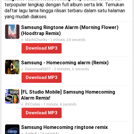
terpopuler lengkap dengan full album serta lirik. Temukan
daftar lagu lama hingga rilisan terbaru dalam satu halaman
yang mudah diakses.
Samsung Ringtone Alarm (Morning Flower)
(Hoodtrap Remix)
♬ MachiChunky • 1 minute, 24 seconds
Download MP3
Samsung - Homecoming alarm (Remix)
♬ Davismael0807 • 3 minutes, 6 seconds
Download MP3
[FL Studio Mobile] Samsung Homecoming
Alarm Remix!
♬ RXCodes • 1 minute, 4 seconds
Download MP3
Samsung Homecoming ringtone remix
♬ Apple B • 10 seconds