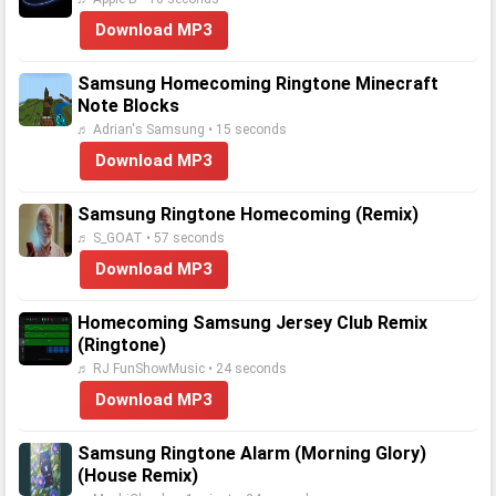
Download MP3
Samsung Homecoming Ringtone Minecraft
Note Blocks
♬ Adrian's Samsung • 15 seconds
Download MP3
Samsung Ringtone Homecoming (Remix)
♬ S_GOAT • 57 seconds
Download MP3
Homecoming Samsung Jersey Club Remix
(Ringtone)
♬ RJ FunShowMusic • 24 seconds
Download MP3
Samsung Ringtone Alarm (Morning Glory)
(House Remix)