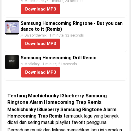
♬ MachiChunky • 1 minute, 24 seconds
Download MP3
Samsung Homecoming Ringtone - But you can
dance to it (Remix)
♬ Divaonthemix • 1 minute, 32 seconds
Download MP3
Samsung Homecoming Drill Remix
♬ Medlakey • 1 minute, 21 seconds
Download MP3
Tentang Machichunky I3lueberry Samsung
Ringtone Alarm Homecoming Trap Remix
Machichunky I3lueberry Samsung Ringtone Alarm
Homecoming Trap Remix
termasuk lagu yang banyak
dicari dan sering masuk playlist favorit pengguna.
Perpaduan musik dan liriknya menjadikan lagu ini semakin