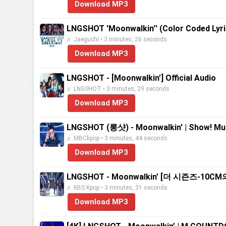
Download MP3
LNGSHOT 'Moonwalkin'' (Color Coded Lyri
♬ Jaeguchi • 3 minutes, 26 seconds
Download MP3
LNGSHOT - [Moonwalkin’] Official Audio
♬ LNGSHOT • 3 minutes, 29 seconds
Download MP3
LNGSHOT (롱샷) - Moonwalkin' | Show! M
♬ MBCkpop • 3 minutes, 44 seconds
Download MP3
LNGSHOT - Moonwalkin’ [더 시즌즈-10CM
♬ KBS Kpop • 3 minutes, 31 seconds
Download MP3