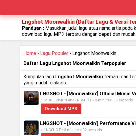
Lngshot Moonwalkin (Daftar Lagu & Versi Te
Panduan :
Masukkan judul lagu atau nama artis pada 
download lagu MP3 terbaru dengan cepat dan mudah
Home
›
Lagu Populer
› Lngshot Moonwalkin
Daftar Lagu Lngshot Moonwalkin Terpopuler
Kumpulan lagu
Lngshot Moonwalkin
terbaru dan ter
yang mudah diakses.
LNGSHOT - [Moonwalkin'] Official Music V
♬ MORE VISION and LNGSHOT • 3 minutes, 35 seconds
Download MP3
LNGSHOT - [Moonwalkin’] Performance V
♬ LNGSHOT • 3 minutes, 32 seconds