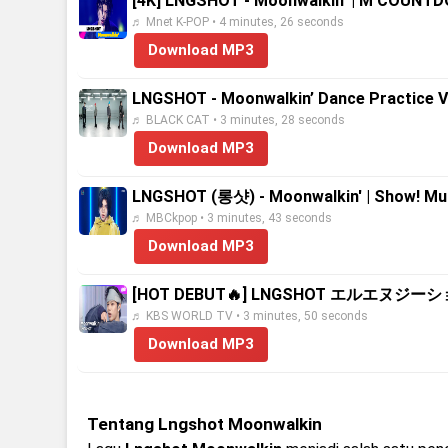
[4K] LNGSHOT - Moonwalkin’ | M COUNTD
♬ Mnet K-POP • 4 minutes, 26 seconds
Download MP3
LNGSHOT - Moonwalkin’ Dance Practice 
♬ BLACK CAT • 3 minutes, 28 seconds
Download MP3
LNGSHOT (롱샷) - Moonwalkin' | Show! M
♬ MBCkpop • 3 minutes, 43 seconds
Download MP3
[HOT DEBUT🔥] LNGSHOT エルエヌジーショット 
♬ KBS WORLD TV • 3 minutes, 50 seconds
Download MP3
Tentang Lngshot Moonwalkin