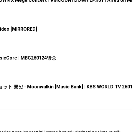
OWN X Mega Concert | #MCOUNTDOWN EP.931 | Aired on Mne
Video [MIRRORED]
usicCore | MBC260124방송
롱샷 - Moonwalkin [Music Bank] | KBS WORLD TV 260