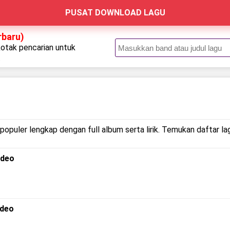
PUSAT DOWNLOAD LAGU
rbaru)
kotak pencarian untuk
.
populer lengkap dengan full album serta lirik. Temukan daftar la
ideo
ideo