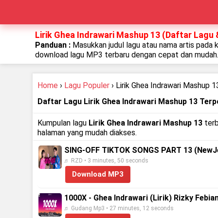
Lirik Ghea Indrawari Mashup 13 (Daftar Lagu 
Panduan :
Masukkan judul lagu atau nama artis pada 
download lagu MP3 terbaru dengan cepat dan mudah
Home
›
Lagu Populer
› Lirik Ghea Indrawari Mashup 1
Daftar Lagu Lirik Ghea Indrawari Mashup 13 Terp
Kumpulan lagu
Lirik Ghea Indrawari Mashup 13
terb
halaman yang mudah diakses.
SING-OFF TIKTOK SONGS PART 13 (NewJeans,
♬ RZD • 3 minutes, 50 seconds
Download MP3
1000X - Ghea Indrawari (Lirik) Rizky Febian
♬ Gudang Mp3 • 27 minutes, 12 seconds