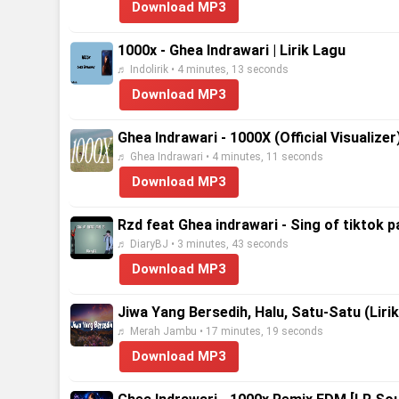
Download MP3
1000x - Ghea Indrawari | Lirik Lagu
♬ Indolirik • 4 minutes, 13 seconds
Download MP3
Ghea Indrawari - 1000X (Official Visualizer
♬ Ghea Indrawari • 4 minutes, 11 seconds
Download MP3
Rzd feat Ghea indrawari - Sing of tiktok pa
♬ DiaryBJ • 3 minutes, 43 seconds
Download MP3
Jiwa Yang Bersedih, Halu, Satu-Satu (Lirik)
♬ Merah Jambu • 17 minutes, 19 seconds
Download MP3