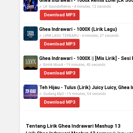
Ghea Indrawari - 1000x Remix EDM [LR So
♬ LR SoundsRemix • 4 minutes, 12 seconds
Download MP3
Ghea Indrawari - 1000X (Lirik Lagu)
♬ LIRIK LAGU TERBARU • 4 minutes, 27 seconds
Download MP3
Ghea Indrawari - 1000X || [Mix Lirik] - Se
♬ Bintik Musik • 19 minutes, 45 seconds
Download MP3
Teh Hijau - Tulus (Lirik) Juicy Luicy, Ghea 
♬ Gudang Mp3 • 19 minutes, 54 seconds
Download MP3
Tentang Lirik Ghea Indrawari Mashup 13