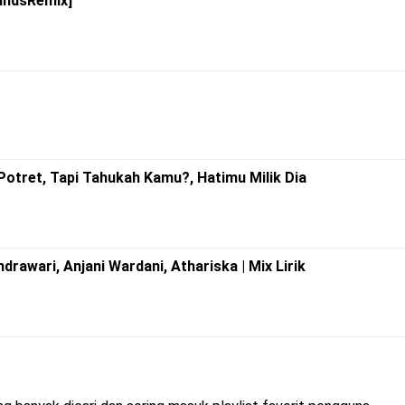
undsRemix]
si Potret, Tapi Tahukah Kamu?, Hatimu Milik Dia
Indrawari, Anjani Wardani, Athariska | Mix Lirik