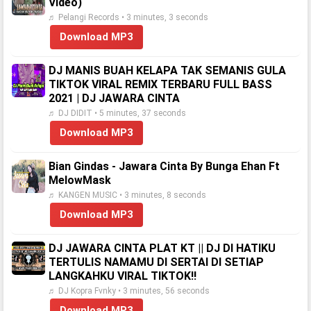
Video)
♬ Pelangi Records • 3 minutes, 3 seconds
Download MP3
DJ MANIS BUAH KELAPA TAK SEMANIS GULA
TIKTOK VIRAL REMIX TERBARU FULL BASS
2021 | DJ JAWARA CINTA
♬ DJ DIDIT • 5 minutes, 37 seconds
Download MP3
Bian Gindas - Jawara Cinta By Bunga Ehan Ft
MelowMask
♬ KANGEN MUSIC • 3 minutes, 8 seconds
Download MP3
DJ JAWARA CINTA PLAT KT || DJ DI HATIKU
TERTULIS NAMAMU DI SERTAI DI SETIAP
LANGKAHKU VIRAL TIKTOK‼️
♬ DJ Kopra Fvnky • 3 minutes, 56 seconds
Download MP3