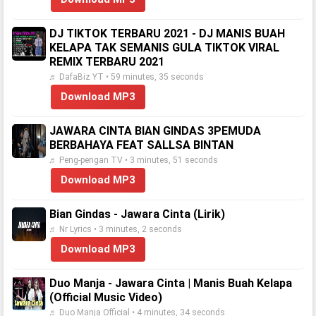
DJ TIKTOK TERBARU 2021 - DJ MANIS BUAH
KELAPA TAK SEMANIS GULA TIKTOK VIRAL
REMIX TERBARU 2021
♬ DafaBiz YT • 59 minutes, 35 seconds
Download MP3
JAWARA CINTA BIAN GINDAS 3PEMUDA
BERBAHAYA FEAT SALLSA BINTAN
♬ Peng-pengan TV • 3 minutes, 51 seconds
Download MP3
Bian Gindas - Jawara Cinta (Lirik)
♬ Nr Lyrics • 3 minutes, 2 seconds
Download MP3
Duo Manja - Jawara Cinta | Manis Buah Kelapa
(Official Music Video)
♬ Duo Manja Official • 4 minutes, 34 seconds