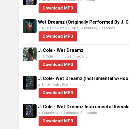
♬ slimehoney • 4 minutes, 1 second
Download MP3
Wet Dreamz (Originally Performed By J. C
♬ DJ Radio Remix - Topic • 4 minutes, 2 seconds
Download MP3
J. Cole - Wet Dreamz
♬ J. Cole • 4 minutes, 1 second
Download MP3
J. Cole- Wet Dreamz (Instrumental w/Hoo
♬ Unbelievably Fire • 4 minutes
Download MP3
J. Cole - Wet Dreamz Instrumental Remak
♬ Soundwave • 4 minutes, 5 seconds
Download MP3