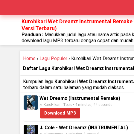
Kurohikari Wet Dreamz Instrumental Remake 
Versi Terbaru)
Panduan :
Masukkan judul lagu atau nama artis pada 
download lagu MP3 terbaru dengan cepat dan mudah
Home
›
Lagu Populer
› Kurohikari Wet Dreamz Instr
Daftar Lagu Kurohikari Wet Dreamz Instrumenta
Kumpulan lagu
Kurohikari Wet Dreamz Instrument
terbaru dalam satu halaman yang mudah diakses.
Wet Dreamz (Instrumental Remake)
♬ KuroHikari - Topic • 4 minutes, 44 seconds
Download MP3
J. Cole - Wet Dreamz (INSTRUMENTAL)