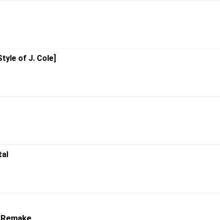
tyle of J. Cole]
tal
l Remake