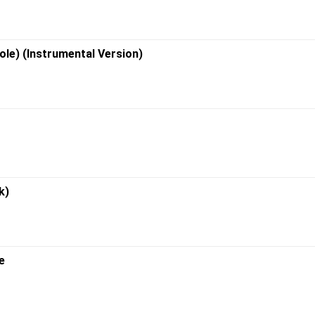
ole) (Instrumental Version)
k)
e