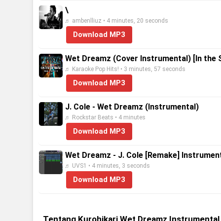
\
♬ ambenlliuz • 4 minutes, 20 seconds
Download MP3
Wet Dreamz (Cover Instrumental) [In the S
♬ Karaoke Pop Hits! • 3 minutes, 57 seconds
Download MP3
J. Cole - Wet Dreamz (Instrumental)
♬ Rockstar Beats • 4 minutes
Download MP3
Wet Dreamz - J. Cole [Remake] Instrumen
♬ UVS1 • 4 minutes, 3 seconds
Download MP3
Tentang Kurohikari Wet Dreamz Instrumenta