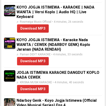
KOYO JOGJA ISTIMEWA - KARAOKE || NADA
WANITA || Versi Koplo || Audio HQ || Live
Keyboard
♬ Rosmeiga Music Official • 4 minutes, 26 seconds
Download MP3
KOYO JOGJA ISTIMEWA - Karaoke Nada
WANITA / CEWEK (NDARBOY GENK) Koplo
Jaranan (NADA RENDAH)
♬ Paman DIDIT KARAOKE • 4 minutes, 33 seconds
Download MP3
JOGJA ISTIMEWA KARAOKE DANGDUT KOPLO
NADA CEWEK
♬ KRISNA MUSIK KARAOKE • 4 minutes, 40 seconds
Download MP3
Ndarboy Genk - Koyo Jogja Istimewa (Official
Video Musical Series) Eps 4