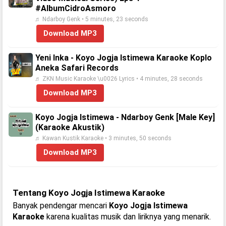
#AlbumCidroAsmoro
♬ Ndarboy Genk • 5 minutes, 23 seconds
Download MP3
Yeni Inka - Koyo Jogja Istimewa Karaoke Koplo
Aneka Safari Records
♬ ZKN Music Karaoke \u0026 Lyrics • 4 minutes, 28 seconds
Download MP3
Koyo Jogja Istimewa - Ndarboy Genk [Male Key]
(Karaoke Akustik)
♬ Kawan Kustik Karaoke • 3 minutes, 50 seconds
Download MP3
Tentang Koyo Jogja Istimewa Karaoke
Banyak pendengar mencari
Koyo Jogja Istimewa
Karaoke
karena kualitas musik dan liriknya yang menarik.