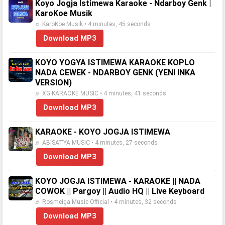
Koyo Jogja Istimewa Karaoke - Ndarboy Genk |
KaroKoe Musik
♬ KaroKoe Musik • 4 minutes, 45 seconds
Download MP3
KOYO YOGYA ISTIMEWA KARAOKE KOPLO
NADA CEWEK - NDARBOY GENK (YENI INKA
VERSION)
♬ XG KARAOKE MUSIC • 4 minutes, 41 seconds
Download MP3
KARAOKE - KOYO JOGJA ISTIMEWA
♬ ABISATYA MUSIC • 4 minutes, 27 seconds
Download MP3
KOYO JOGJA ISTIMEWA - KARAOKE || NADA
COWOK || Pargoy || Audio HQ || Live Keyboard
♬ Rosmeiga Music Official • 4 minutes, 32 seconds
Download MP3