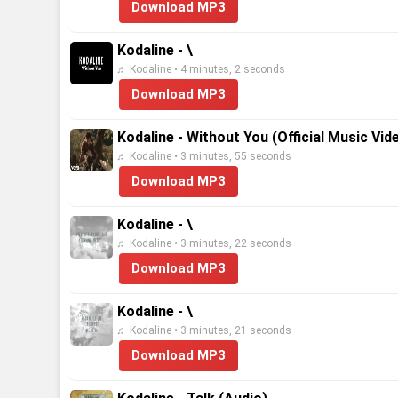
Download MP3
Kodaline - \
♬ Kodaline • 4 minutes, 2 seconds
Download MP3
Kodaline - Without You (Official Music Vid
♬ Kodaline • 3 minutes, 55 seconds
Download MP3
Kodaline - \
♬ Kodaline • 3 minutes, 22 seconds
Download MP3
Kodaline - \
♬ Kodaline • 3 minutes, 21 seconds
Download MP3