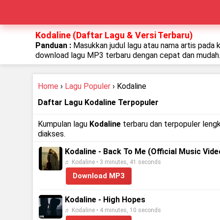
Kodaline (Daftar Lagu & Versi Terbaru)
Panduan :
Masukkan judul lagu atau nama artis pada 
download lagu MP3 terbaru dengan cepat dan mudah
Home
›
Lagu Populer
› Kodaline
Daftar Lagu Kodaline Terpopuler
Kumpulan lagu
Kodaline
terbaru dan terpopuler lengk
diakses.
Kodaline - Back To Me (Official Music Vide
♬ Kodaline • 3 minutes, 41 seconds
Download MP3
Kodaline - High Hopes
♬ Kodaline • 4 minutes, 10 seconds