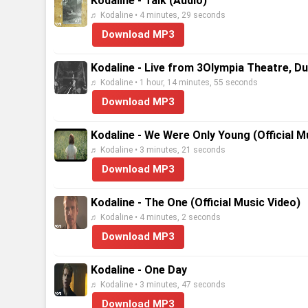
Kodaline - Talk (Audio)
♬ Kodaline • 4 minutes, 29 seconds
Download MP3
Kodaline - Live from 3Olympia Theatre, Dub
♬ Kodaline • 1 hour, 14 minutes, 55 seconds
Download MP3
Kodaline - We Were Only Young (Official M
♬ Kodaline • 3 minutes, 21 seconds
Download MP3
Kodaline - The One (Official Music Video)
♬ Kodaline • 4 minutes, 2 seconds
Download MP3
Kodaline - One Day
♬ Kodaline • 3 minutes, 47 seconds
Download MP3