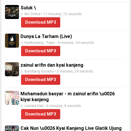
Suluk \
♬ NU Online • 11 minutes, 15 seconds
Download MP3
Dunya La Tarham (Live)
♬ KiaiKanjeng - Topic • 4 minutes, 34 seconds
Download MP3
zainul arifin dan kyai kanjeng
♬ Bambang Gunarto • 5 minutes, 24 seconds
Download MP3
Mohamadun basyar - m zainul arifin \u0026
kiyai kanjeng
♬ Lentera Hati • 6 minutes, 8 seconds
Download MP3
Cak Nun \u0026 Kyai Kanjeng Live Glatik Ujung