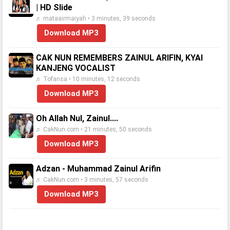
| HD Slide
♬ mataairmaiyah • 3 minutes, 39 seconds
Download MP3
CAK NUN REMEMBERS ZAINUL ARIFIN, KYAI
KANJENG VOCALIST
♬ Tofansa • 10 minutes, 12 seconds
Download MP3
Oh Allah Nul, Zainul....
♬ CakNun.com • 21 minutes, 50 seconds
Download MP3
Adzan - Muhammad Zainul Arifin
♬ CakNun.com • 3 minutes, 57 seconds
Download MP3