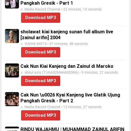
Pangkah Gresik - Part 1
♬ Media Record Channel • 22 minutes, 10 seconds
Download MP3
sholawat kiai kanjeng sunan full album live
[zainul arifin] 2004
♬ YUDHA INST4 • 57 minutes, 48 seconds
Download MP3
Cak Nun Kiai Kanjeng dan Zainul di Maroko
♬ abdul azis (TUGAS2MAHASISWA) • 9 minutes, 27 seconds
Download MP3
Cak Nun \u0026 Kyai Kanjeng live Glatik Ujung
Pangkah Gresik - Part 2
♬ Media Record Channel • 12 minutes, 27 seconds
Download MP3
RINDU WAJAHMU | MUHAMMAD ZAINUL ARIFIN