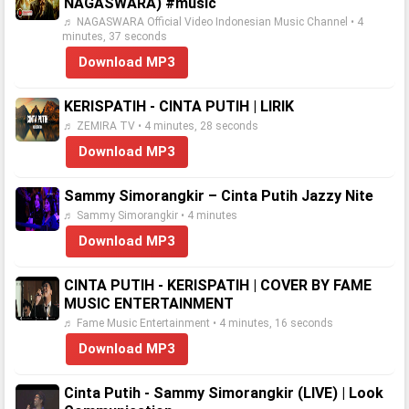
NAGASWARA) #music
♬ NAGASWARA Official Video Indonesian Music Channel • 4
minutes, 37 seconds
Download MP3
KERISPATIH - CINTA PUTIH | LIRIK
♬ ZEMIRA TV • 4 minutes, 28 seconds
Download MP3
Sammy Simorangkir – Cinta Putih Jazzy Nite
♬ Sammy Simorangkir • 4 minutes
Download MP3
CINTA PUTIH - KERISPATIH | COVER BY FAME
MUSIC ENTERTAINMENT
♬ Fame Music Entertainment • 4 minutes, 16 seconds
Download MP3
Cinta Putih - Sammy Simorangkir (LIVE) | Look