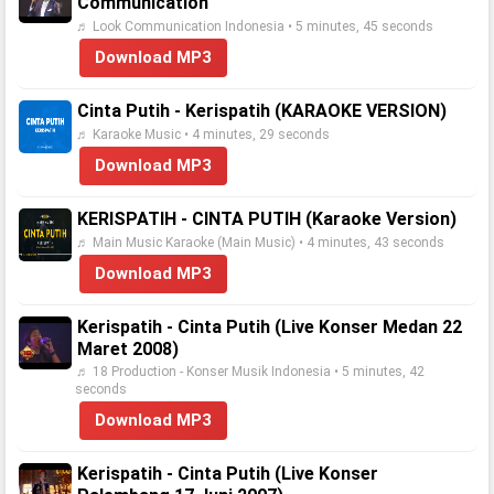
Communication
♬ Look Communication Indonesia • 5 minutes, 45 seconds
Download MP3
Cinta Putih - Kerispatih (KARAOKE VERSION)
♬ Karaoke Music • 4 minutes, 29 seconds
Download MP3
KERISPATIH - CINTA PUTIH (Karaoke Version)
♬ Main Music Karaoke (Main Music) • 4 minutes, 43 seconds
Download MP3
Kerispatih - Cinta Putih (Live Konser Medan 22
Maret 2008)
♬ 18 Production - Konser Musik Indonesia • 5 minutes, 42
seconds
Download MP3
Kerispatih - Cinta Putih (Live Konser